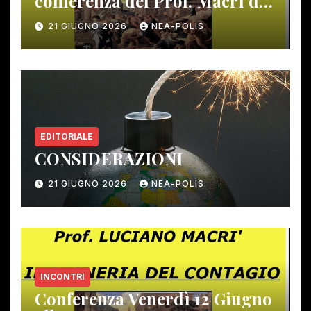
conferenza del Prof. Macrì del
12 giugno scorso
21 GIUGNO 2026
NEA-POLIS
EDITORIALE
CONSIDERAZIONI
21 GIUGNO 2026
NEA-POLIS
INCONTRI
Conferenza Venerdì 12 Giugno