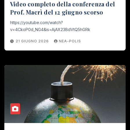
Video completo della conferenza del
Prof. Macrì del 12 giugno scorso
https://youtube.com/watch?
v=4CkoP0d_NG4&is=AjAX23BdVtQ5hGRk
21 GIUGNO 2026
NEA-POLIS