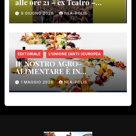
alle ore 21 – ex Teatro –
Gambassi Terme –
9 GIUGNO 2026
NEA-POLIS
EDITORIALE
L'UNIONE (ANTI-)EUROPEA
IL NOSTRO AGRO-
ALIMENTARE È IN
PERICOLO!
1 MAGGIO 2026
NEA-POLIS