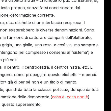
 e a dispetto altrui) – chiunque lo può constatare, sí,
 testa propria, senza farsi condizionare dal
azione-deformazione corrente.
ra, etc.: etichette di un’interfaccia reciproca 
 non esisterebbero le diverse denominazioni. Sono
 la funzione di catturare comparti dell’elettorato,
 grigia, una gialla, una rosa, e così via, ma sempre e
ntengono nel complesso i consensi al “sistema”, e
 piú voti.
 il centro, il centrodestra, il centrosinistra, etc. E
ngono, come propaggini, queste etichette – e perciò
o» già di per sé non è un titolo di merito.
e, quindi da tutta la «classe politica», dunque da tutti
fermazione della democrazia (
cosa è
,
cosa non è
)
o, questo superamento.