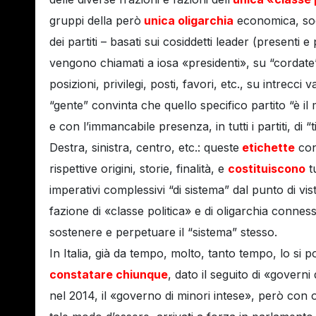
gruppi della però
unica oligarchia
economica, soci
dei partiti – basati sui cosiddetti leader (presenti 
vengono chiamati a iosa «presidenti», su “cordate” d
posizioni, privilegi, posti, favori, etc., su intrecci v
“gente” convinta che quello specifico partito “è il m
e con l’immancabile presenza, in tutti i partiti, di “
Destra, sinistra, centro, etc.: queste
etichette
cons
rispettive origini, storie, finalità, e
costituiscono
tu
imperativi complessivi “di sistema” dal punto di vista
fazione di «classe politica» e di oligarchia conne
sostenere e perpetuare il “sistema” stesso.
In Italia, già da tempo, molto, tanto tempo, lo si
constatare chiunque
, dato il seguito di «governi
nel 2014, il «governo di minori intese», però con o