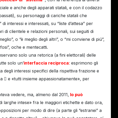
ale e anche degli apparati statali, e con il codazzo
e passati), su personaggi di cariche statali che
i interessi e interessati, su “liste d’attesa” per
ari di clientele e relazioni personali, sui seguiti di
eglio”, o “è meglio degli altri”, o “mi conviene di piú”,
tifosi”, oche e mentecatti.
ervano solo una retorica (a fini elettorali) delle
tte solo un’
interfaccia reciproca
:
esprimono gli
 degli interessi specifici della rispettiva frazione e
ssa  e «tutti insieme appassionatamente», per
 poteva vedere, ma, almeno dal 2011,
lo può
 di larghe intese» fra le maggiori etichette e dato ora,
pposizioni per modo di dire (a parte gli “estranei” a