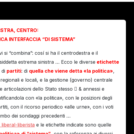
ISTRA, CENTRO:
CA INTERFACCIA “DI SISTEMA”
 si “combina”: cosí si ha il centrodestra e il
osiddetta estrema sinistra … Ecco le diverse
etichette
, di
partiti
: di
quella che viene detta «la politica»
,
egionali e locali, e la gestione (governo) centrale
le articolazioni dello Stato stesso  & annessi e
ificandola con «la politica», con le posizioni degli
rtiti, con il ricorso periodico «alle urne», con i voti
imbombo dei sondaggi precedenti …
liberal-liberista
e le etichette indicate sono quelle
politica» di “sistema”
, con la referenza ai diversi