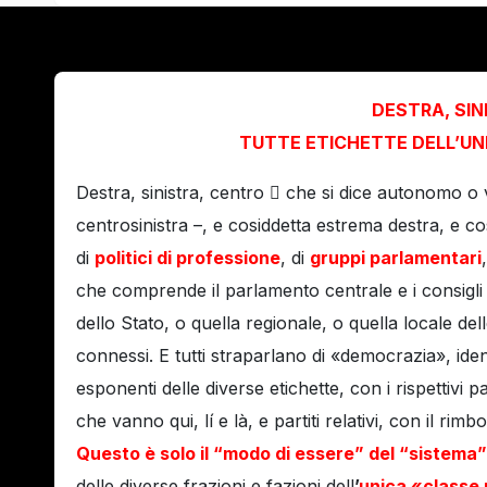
DESTRA, SIN
TUTTE ETICHETTE DELL’UNI
Destra, sinistra, centro  che si dice autonomo o vi
centrosinistra –, e cosiddetta estrema destra, e c
di
politici di professione
, di
gruppi parlamentari
che comprende il parlamento centrale e i consigli r
dello Stato, o quella regionale, o quella locale del
connessi. E tutti straparlano di «democrazia», ident
esponenti delle diverse etichette, con i rispettivi pa
che vanno qui, lí e là, e partiti relativi, con il r
Questo è solo il “modo di essere” del “sistema”
delle diverse frazioni e fazioni dell
’
unica «classe 