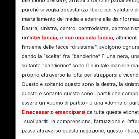
tale modo d’essere, arrivati a forza in parlamento,
purché si voglia abbastanza libero per valutare di
martellamento dei media e aderire alla disinform
Destra, sinistra, centro, centrodestra, centrosinist
un
’
interfaccia
, e
non una sola faccia
,
altrimenti
l’insieme delle facce “di sistema”: svolgono ognuna
dando la “scelta” fra “bandierine”  una nera, una
soltanto “bandierine” sono  e in tale maniera ma
proprio attraverso la lotta per strapparsi a vicenda
Questo e soltanto questo sono la destra, la sinistra,
questo e soltanto questo sono i partiti che compo
essere un «uomo di partito» o una «donna di partit
È necessario emanciparsi
da tutte queste etichett
i suoi partiti: la comprensione, l’attuazione e l’af
passa attraverso questa negazione, questo rifiut