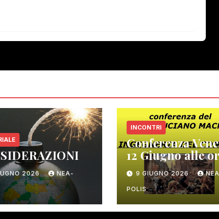
INCONTRI
Conferenza Vene
RIALE
SIDERAZIONI
12 Giugno alle or
– ex Teatro –
GIUGNO 2026
NEA-
9 GIUGNO 2026
NEA
Gambassi Terme
POLIS