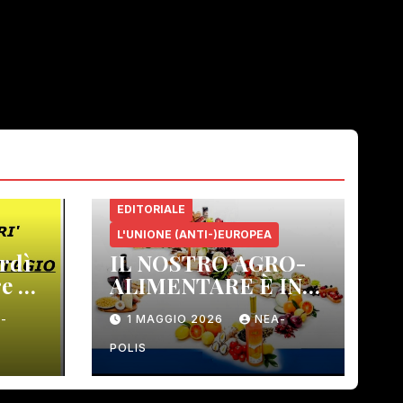
EDITORIALE
L'UNIONE (ANTI-)EUROPEA
rdì
IL NOSTRO AGRO-
e 21
ALIMENTARE È IN
PERICOLO!
-
1 MAGGIO 2026
NEA-
 –
POLIS