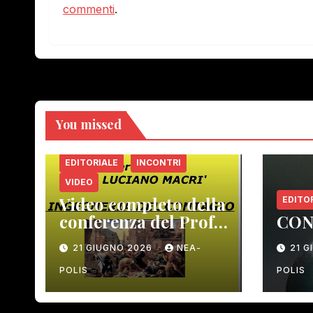
commenti
.
You missed
EDITORIALE
INCONTRI
VIDEO
Video completo della
EDITO
conferenza del Prof.
CON
Macrì del 12 giugno
21 GIUGNO 2026
NEA-
21 
scorso
POLIS
POLIS