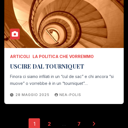
ARTICOLI
LA POLITICA CHE VORREMMO
USCIRE DAL TOURNIQUET
Finora ci siamo infilati in un “cul de sac” e chi ancora “si
muove” o vorrebbe è in un “tourniquet”…
28 MAGGIO 2025
NEA-POLIS
Paginazione
1
2
…
7