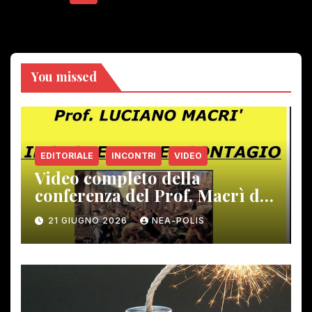
degli
articoli
You missed
EDITORIALE
INCONTRI
VIDEO
Video completo della
conferenza del Prof. Macrì del
12 giugno scorso
21 GIUGNO 2026
NEA-POLIS