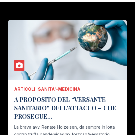
ARTICOLI
SANITA'-MEDICINA
A PROPOSITO DEL “VERSANTE
SANITARIO” DELL’ATTACCO – CHE
PROSEGUE…
La brava avv. Renate Holzeisen, da sempre in lotta
contro truffa pandemica/vax forzoso/vessatorio