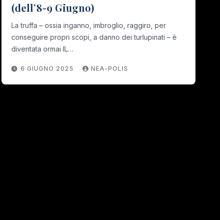
(dell’8-9 Giugno)
La truffa – ossia inganno, imbroglio, raggiro, per
conseguire propri scopi, a danno dei turlupinati – è
diventata ormai IL…
6 GIUGNO 2025
NEA-POLIS