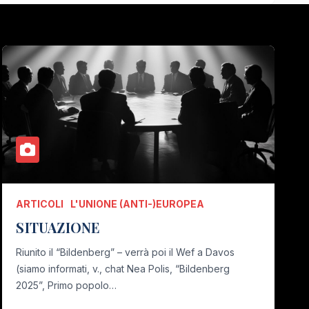
ARTICOLI
L'UNIONE (ANTI-)EUROPEA
SITUAZIONE
Riunito il “Bildenberg” – verrà poi il Wef a Davos
(siamo informati, v., chat Nea Polis, “Bildenberg
2025”, Primo popolo…