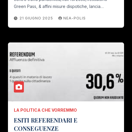
Green Pass, & affini misure dispotiche, lancia…
21 GIUGNO 2025
NEA-POLIS
LA POLITICA CHE VORREMMO
ESITI REFERENDARI E
CONSEGUENZE