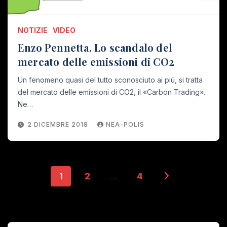
NOTIZIE
VIDEO
Enzo Pennetta, Lo scandalo del
mercato delle emissioni di CO2
Un fenomeno quasi del tutto sconosciuto ai piú, si tratta
del mercato delle emissioni di CO2, il «Carbon Trading».
Ne…
2 DICEMBRE 2018
NEA-POLIS
Paginazione
1
2
…
4
degli
articoli