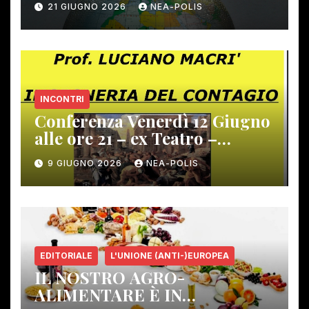
21 GIUGNO 2026
NEA-POLIS
INCONTRI
Conferenza Venerdì 12 Giugno
alle ore 21 – ex Teatro –
Gambassi Terme –
9 GIUGNO 2026
NEA-POLIS
EDITORIALE
L'UNIONE (ANTI-)EUROPEA
IL NOSTRO AGRO-
ALIMENTARE È IN