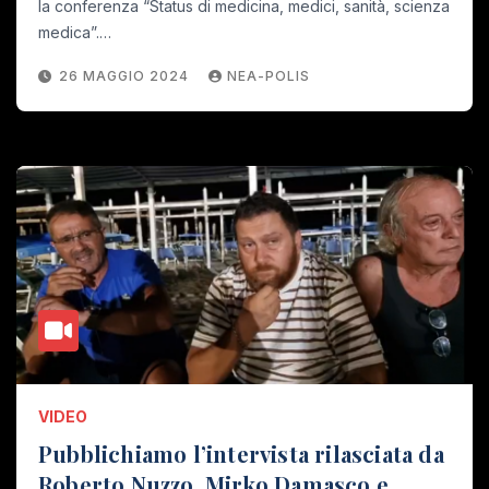
la conferenza “Status di medicina, medici, sanità, scienza
medica”.…
26 MAGGIO 2024
NEA-POLIS
VIDEO
Pubblichiamo l’intervista rilasciata da
Roberto Nuzzo, Mirko Damasco e