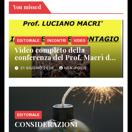
You missed
EDITORIALE
INCONTRI
VIDEO
Video completo della
conferenza del Prof. Macrì del
12 giugno scorso
21 GIUGNO 2026
NEA-POLIS
EDITORIALE
CONSIDERAZIONI