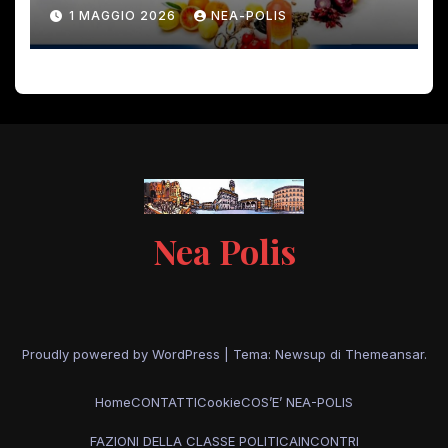
PERICOLO!
1 MAGGIO 2026
NEA-POLIS
Nea Polis
Proudly powered by WordPress
|
Tema: Newsup di
Themeansar
.
Home
CONTATTI
Cookie
COS’E’ NEA-POLIS
FAZIONI DELLA CLASSE POLITICA
INCONTRI