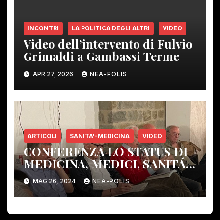
INCONTRI
LA POLITICA DEGLI ALTRI
VIDEO
Video dell’intervento di Fulvio
Grimaldi a Gambassi Terme
APR 27, 2026
NEA-POLIS
ARTICOLI
SANITA'-MEDICINA
VIDEO
CONFERENZA LO STATUS DI
MEDICINA, MEDICI, SANITÁ,
SCIENZA MEDICA
MAG 26, 2024
NEA-POLIS