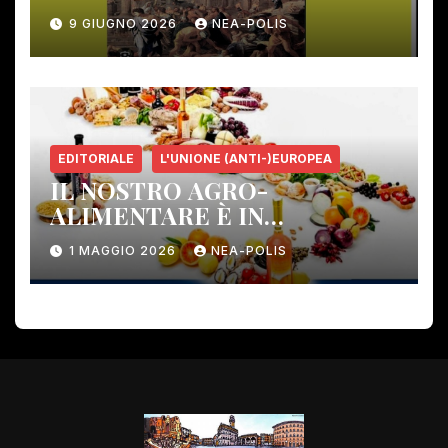
Gambassi Terme –
9 GIUGNO 2026
NEA-POLIS
EDITORIALE
L'UNIONE (ANTI-)EUROPEA
IL NOSTRO AGRO-
ALIMENTARE È IN
PERICOLO!
1 MAGGIO 2026
NEA-POLIS