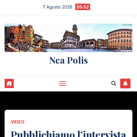
Salta
7 Agosto 2026
05:52
al
contenuto
Nea Polis
VIDEO
Pubblichiamo l’intervista