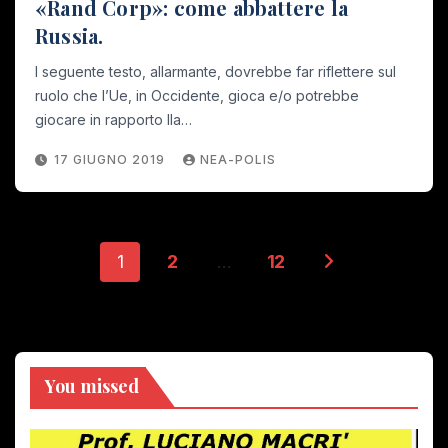
«Rand Corp»: come abbattere la
Russia.
l seguente testo, allarmante, dovrebbe far riflettere sul
ruolo che l’Ue, in Occidente, gioca e/o potrebbe
giocare in rapporto lla…
17 GIUGNO 2019
NEA-POLIS
Paginazione
1
2
…
12
degli
articoli
You missed