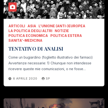
ARTICOLI
ASIA
L'UNIONE (ANTI-)EUROPEA
LA POLITICA DEGLI ALTRI
NOTIZIE
POLITICA ECONOMICA
POLITICA ESTERA
SANITA'-MEDICINA
TENTATIVO DI ANALISI
Come un bugiardino (foglietto illustrativo dei farmaci)
Avvertenze necessarie: 1) Chiunque non intendesse
ricevere queste mie comunicazioni, o ne fosse…
6 APRILE 2020
SP