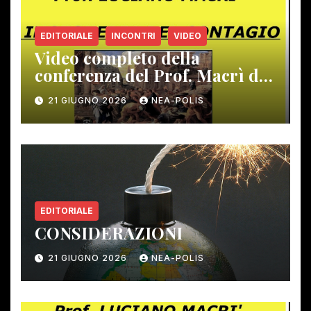
EDITORIALE
INCONTRI
VIDEO
Video completo della
conferenza del Prof. Macrì del
12 giugno scorso
21 GIUGNO 2026
NEA-POLIS
EDITORIALE
CONSIDERAZIONI
21 GIUGNO 2026
NEA-POLIS