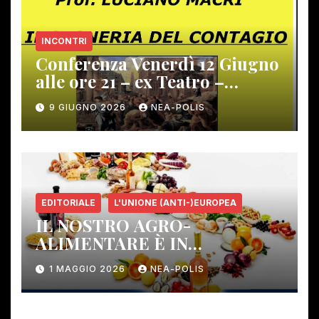
INCONTRI
Conferenza Venerdì 12 Giugno
alle ore 21 – ex Teatro –
Gambassi Terme –
9 GIUGNO 2026
NEA-POLIS
EDITORIALE
L'UNIONE (ANTI-)EUROPEA
IL NOSTRO AGRO-
ALIMENTARE È IN
PERICOLO!
1 MAGGIO 2026
NEA-POLIS