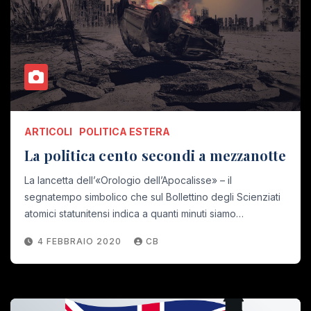
ARTICOLI
POLITICA ESTERA
La politica cento secondi a mezzanotte
La lancetta dell’«Orologio dell’Apocalisse» – il
segnatempo simbolico che sul Bollettino degli Scienziati
atomici statunitensi indica a quanti minuti siamo…
4 FEBBRAIO 2020
CB