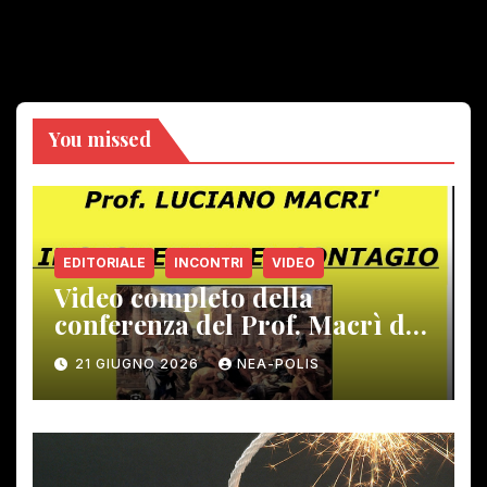
You missed
EDITORIALE
INCONTRI
VIDEO
Video completo della
conferenza del Prof. Macrì del
12 giugno scorso
21 GIUGNO 2026
NEA-POLIS