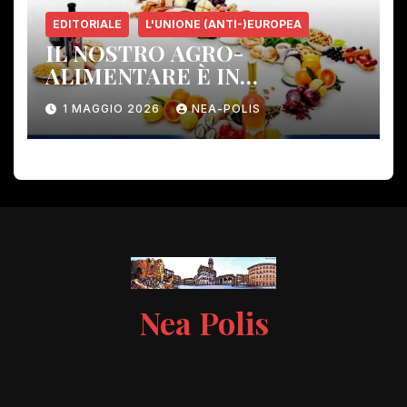
EDITORIALE
L'UNIONE (ANTI-)EUROPEA
IL NOSTRO AGRO-
ALIMENTARE È IN
PERICOLO!
1 MAGGIO 2026
NEA-POLIS
Nea Polis