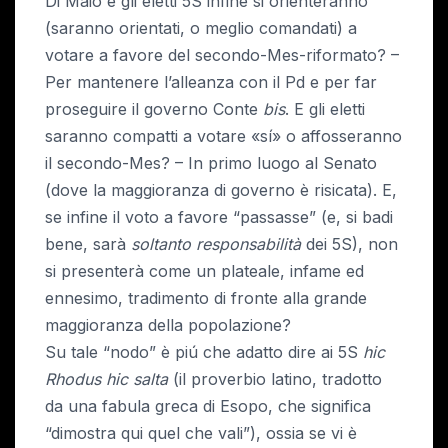
Di Maio e gli eletti 5S infine si orienteranno
(saranno orientati, o meglio comandati) a
votare a favore del secondo-Mes-riformato? –
Per mantenere l’alleanza con il Pd e per far
proseguire il governo Conte
bis
. E gli eletti
saranno compatti a votare «sí» o affosseranno
il secondo-Mes? – In primo luogo al Senato
(dove la maggioranza di governo è risicata). E,
se infine il voto a favore “passasse” (e, si badi
bene, sarà
soltanto responsabilità
dei 5S), non
si presenterà come un plateale, infame ed
ennesimo, tradimento di fronte alla grande
maggioranza della popolazione?
Su tale “nodo” è piú che adatto dire ai 5S
hic
Rhodus hic salta
(il proverbio latino, tradotto
da una fabula greca di Esopo, che significa
“dimostra qui quel che vali”), ossia se vi è