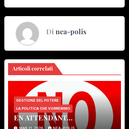
Di
nea-polis
Articoli correlati
GESTIONE DEL POTERE
LA POLITICA CHE VORREMMO
EN ATTENDANT…
MAR 21, 2026
NEA-POLIS