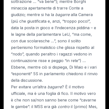
sottrazione … “va bene”); mentre Borghi
minaccia apertamente di trarre Conte a
giudizio; mentre si ha la
bagarre
alla Camera
(piú che giustificata e, anzi, “troppo poco!”,
data la posta in gioco e l’indecenza piddina – e
le lagne della parlamentare LeU, “ma come,
con due scolaresche …”, sono il solito
perbenismo formalistico che glissa rispetto al
“nodo”, quando peraltro i ragazzi vedono in
continuazione risse e peggio “in rete”) …
Ebbene, mentre ciò si dispiega, Di Maio e i vari
“esponenti” 5S in parlamento chiedono il rinvio
della discussione.
Per evitare un’altra
bagarre
? È il motivo
ufficiale, ma è una foglia di fico. Il motivo vero
è che non sa/non sanno bene come “cavarne
le gambe”: il M5S era già
contro
il (primo) Mes,