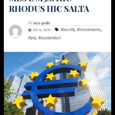
RHODUS HIC SALTA
Di
nea-polis
#iscritti
,
#movimento
,
DIC 6, 2019
#pd
,
#sostenitori