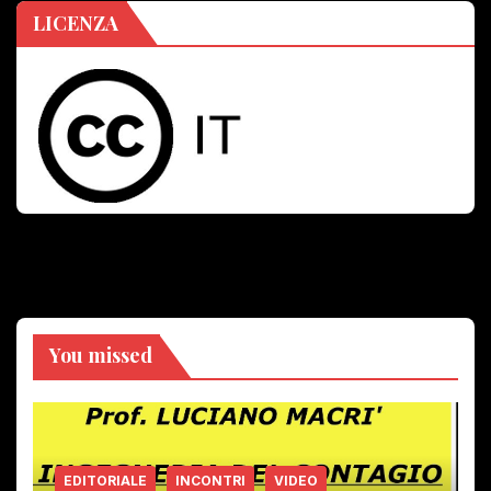
LICENZA
You missed
EDITORIALE
INCONTRI
VIDEO