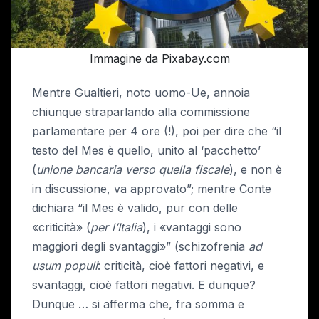
Immagine da Pixabay.com
Mentre Gualtieri, noto uomo-Ue, annoia
chiunque straparlando alla commissione
parlamentare per 4 ore (!), poi per dire che “il
testo del Mes è quello, unito al ‘pacchetto’
(
unione bancaria verso quella fiscale
), e non è
in discussione, va approvato”; mentre Conte
dichiara “il Mes è valido, pur con delle
«criticità» (
per l’Italia
), i «vantaggi sono
maggiori degli svantaggi»” (schizofrenia
ad
usum populi
: criticità, cioè fattori negativi, e
svantaggi, cioè fattori negativi. E dunque?
Dunque … si afferma che, fra somma e