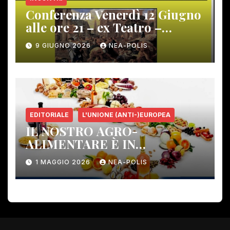
Conferenza Venerdì 12 Giugno
alle ore 21 – ex Teatro –
Gambassi Terme –
9 GIUGNO 2026
NEA-POLIS
EDITORIALE
L'UNIONE (ANTI-)EUROPEA
IL NOSTRO AGRO-
ALIMENTARE È IN
PERICOLO!
1 MAGGIO 2026
NEA-POLIS