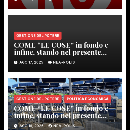
GESTIONE DEL POTERE
COME “LE COSE” in fondo e
infine, stando nel presente
regime, e contesto, vanno
AGO 17, 2025
NEA-POLIS
“COMBINANDOSI” – PER IL
PEGGIO. LA FACCENDA
NITAG
GESTIONE DEL POTERE
POLITICA ECONOMICA
COME “LE COSE” in fondo e
infine, stando nel presente
regime, e contesto, vanno
AGO 16, 2025
NEA-POLIS
“COMBINANDOSI” – PER IL