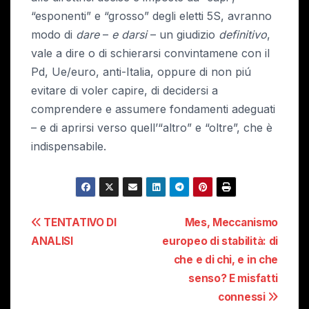
“esponenti” e “grosso” degli eletti 5S, avranno
modo di
dare
–
e darsi
– un giudizio
definitivo
,
vale a dire o di schierarsi convintamene con il
Pd, Ue/euro, anti-Italia, oppure di non piú
evitare di voler capire, di decidersi a
comprendere e assumere fondamenti adeguati
– e di aprirsi verso quell’“altro” e “oltre”, che è
indispensabile.
Navigazione
TENTATIVO DI
Mes, Meccanismo
ANALISI
europeo di stabilità: di
articoli
che e di chi, e in che
senso? E misfatti
connessi