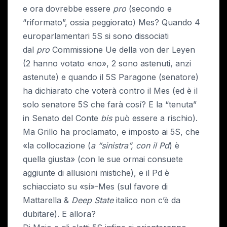
e ora dovrebbe essere
pro
(secondo e
“riformato”, ossia peggiorato) Mes? Quando 4
europarlamentari 5S si sono dissociati
dal
pro
Commissione Ue della von der Leyen
(2 hanno votato «no», 2 sono astenuti, anzi
astenute) e quando il 5S Paragone (senatore)
ha dichiarato che voterà contro il Mes (ed è il
solo senatore 5S che farà cosí? E la “tenuta”
in Senato del Conte
bis
può essere a rischio).
Ma Grillo ha proclamato, e imposto ai 5S, che
«la collocazione (
a “sinistra”, con il Pd
) è
quella giusta» (con le sue ormai consuete
aggiunte di allusioni mistiche), e il Pd è
schiacciato su «sí»-Mes (sul favore di
Mattarella &
Deep State
italico non c’è da
dubitare). E allora?