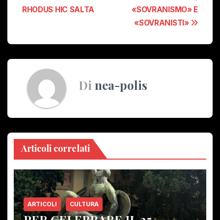
RHODUS HIC SALTA
«SOVRANISMO» E
articoli
«SOVRANISTI»
Di
nea-polis
Articoli correlati
ARTICOLI
CULTURA
PER CELEBRARE IL 25