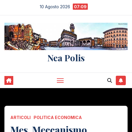
Salta
10 Agosto 2026
07:09
al
contenuto
Nea Polis
ARTICOLI
POLITICA ECONOMICA
Mes, Meccanismo