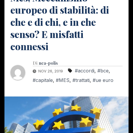
europeo di stabilità: di
che e di chi, e in che
senso? E misfatti
connessi
Di
nea-polis
#accordi
,
#bce
,
NOV 26, 2019
#capitale
,
#MES
,
#trattati
,
#ue euro