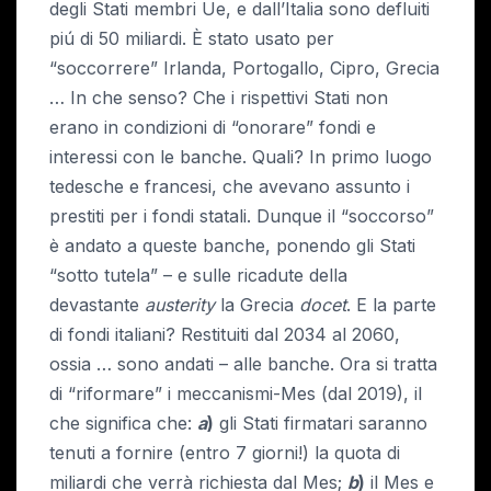
degli Stati membri Ue, e dall’Italia sono defluiti
piú di 50 miliardi. È stato usato per
“soccorrere” Irlanda, Portogallo, Cipro, Grecia
… In che senso? Che i rispettivi Stati non
erano in condizioni di “onorare” fondi e
interessi con le banche. Quali? In primo luogo
tedesche e francesi, che avevano assunto i
prestiti per i fondi statali. Dunque il “soccorso”
è andato a queste banche, ponendo gli Stati
“sotto tutela” – e sulle ricadute della
devastante
austerity
la Grecia
docet
. E la parte
di fondi italiani? Restituiti dal 2034 al 2060,
ossia … sono andati – alle banche. Ora si tratta
di “riformare” i meccanismi-Mes (dal 2019), il
che significa che:
a
)
gli Stati firmatari saranno
tenuti a fornire (entro 7 giorni!) la quota di
miliardi che verrà richiesta dal Mes;
b
)
il Mes e