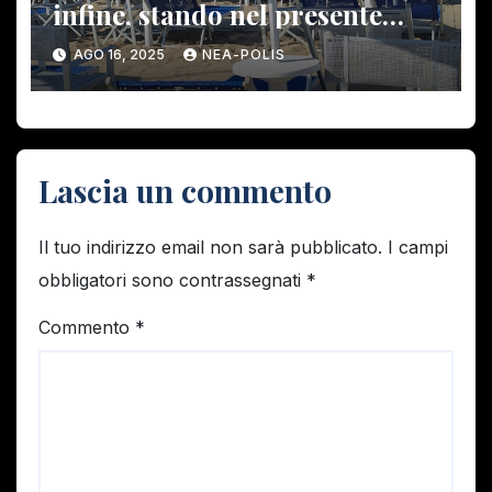
infine, stando nel presente
regime, e contesto, vanno
AGO 16, 2025
NEA-POLIS
“COMBINANDOSI” – PER IL
PEGGIO. La “FACCENDA DEI
BAGNI”
Lascia un commento
Il tuo indirizzo email non sarà pubblicato.
I campi
obbligatori sono contrassegnati
*
Commento
*