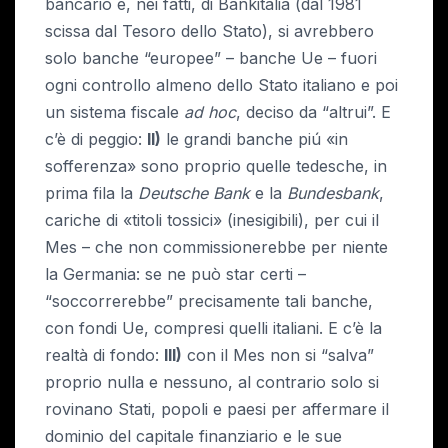
bancario e, nei fatti, di Bankitalia (dal 1981
scissa dal Tesoro dello Stato), si avrebbero
solo banche “europee” – banche Ue – fuori
ogni controllo almeno dello Stato italiano e poi
un sistema fiscale
ad hoc
, deciso da “altrui”. E
c’è di peggio:
II)
le grandi banche piú «in
sofferenza» sono proprio quelle tedesche, in
prima fila la
Deutsche Bank
e la
Bundesbank
,
cariche di «titoli tossici» (inesigibili), per cui il
Mes – che non commissionerebbe per niente
la Germania: se ne può star certi –
“soccorrerebbe” precisamente tali banche,
con fondi Ue, compresi quelli italiani. E c’è la
realtà di fondo:
III)
con il Mes non si “salva”
proprio nulla e nessuno, al contrario solo si
rovinano Stati, popoli e paesi per affermare il
dominio del capitale finanziario e le sue