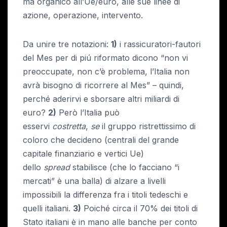
ma organico all’Ue/euro, alle sue linee di
azione, operazione, intervento.
Da unire tre notazioni:
1)
i rassicuratori-fautori
del Mes per di piú riformato dicono “non vi
preoccupate, non c’è problema, l’Italia non
avrà bisogno di ricorrere al Mes” – quindi,
perché aderirvi e sborsare altri miliardi di
euro?
2)
Però l’Italia può
esservi
costretta
,
se
il gruppo ristrettissimo di
coloro che decideno (centrali del grande
capitale finanziario e vertici Ue)
dello
spread
stabilisce (che lo facciano “i
mercati” è una balla) di alzare a livelli
impossibili la differenza fra i titoli tedeschi e
quelli italiani.
3)
Poiché circa il 70% dei titoli di
Stato italiani è in mano alle banche per conto