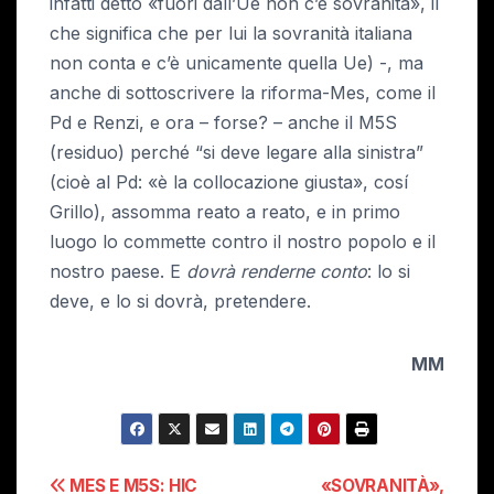
infatti detto «fuori dall’Ue non c’è sovranità», il
che significa che per lui la sovranità italiana
non conta e c’è unicamente quella Ue) -, ma
anche di sottoscrivere la riforma-Mes, come il
Pd e Renzi, e ora – forse? – anche il M5S
(residuo) perché “si deve legare alla sinistra”
(cioè al Pd: «è la collocazione giusta», cosí
Grillo), assomma reato a reato, e in primo
luogo lo commette contro il nostro popolo e il
nostro paese. E
dovrà renderne conto
: lo si
deve, e lo si dovrà, pretendere.
MM
Navigazione
MES E M5S: HIC
«SOVRANITÀ»,