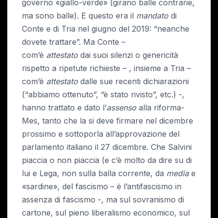
governo «giallo-verde» (girano balle contrarie,
ma sono balle). E questo era il
mandato
di
Conte e di Tria nel giugno del 2019: “neanche
dovete trattare”. Ma Conte –
com’è
attestato
dai suoi silenzi o genericità
rispetto a ripetute richieste – , insieme a Tria –
com’è
attestato
dalle sue recenti dichiarazioni
(“abbiamo ottenuto”, “è stato rivisto”, etc.) -,
hanno trattato e dato l’
assenso
alla riforma-
Mes, tanto che la si deve firmare nel dicembre
prossimo e sottoporla all’approvazione del
parlamento italiano il 27 dicembre. Che Salvini
piaccia o non piaccia (e c’è molto da dire su di
lui e Lega, non sulla balla corrente, da
media
e
«sardine», del fascismo – è l’antifascismo in
assenza di fascismo -, ma sul sovranismo di
cartone, sul pieno liberalismo economico, sul