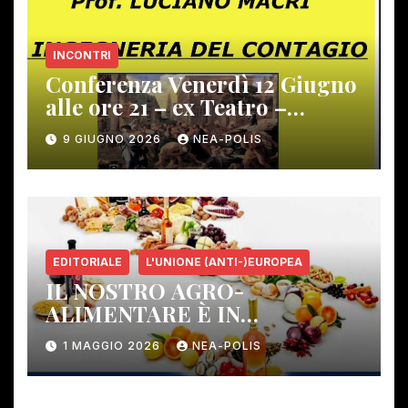
INCONTRI
Conferenza Venerdì 12 Giugno
alle ore 21 – ex Teatro –
Gambassi Terme –
9 GIUGNO 2026
NEA-POLIS
EDITORIALE
L'UNIONE (ANTI-)EUROPEA
IL NOSTRO AGRO-
ALIMENTARE È IN
PERICOLO!
1 MAGGIO 2026
NEA-POLIS