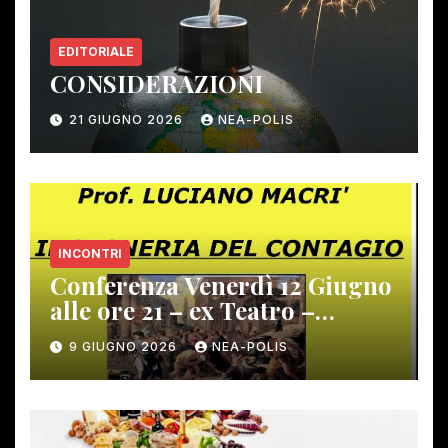
EDITORIALE
CONSIDERAZIONI
21 GIUGNO 2026
NEA-POLIS
INCONTRI
Conferenza Venerdì 12 Giugno
alle ore 21 – ex Teatro –
Gambassi Terme –
9 GIUGNO 2026
NEA-POLIS