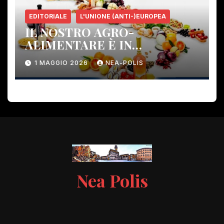
EDITORIALE
L'UNIONE (ANTI-)EUROPEA
IL NOSTRO AGRO-
ALIMENTARE È IN
PERICOLO!
1 MAGGIO 2026
NEA-POLIS
Nea Polis