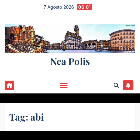
Salta
7 Agosto 2026
06:01
al
contenuto
Nea Polis
Tag:
abi