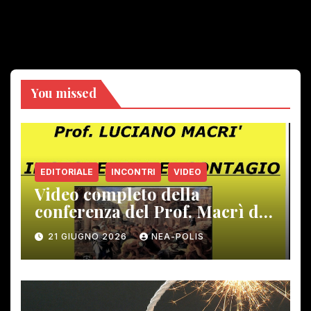
You missed
EDITORIALE
INCONTRI
VIDEO
Video completo della
conferenza del Prof. Macrì del
12 giugno scorso
21 GIUGNO 2026
NEA-POLIS