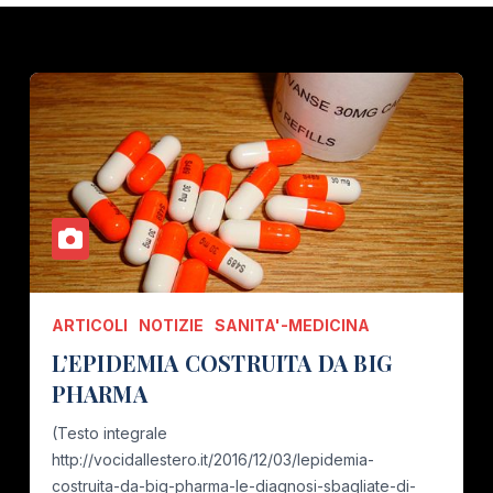
ARTICOLI
NOTIZIE
SANITA'-MEDICINA
L’EPIDEMIA COSTRUITA DA BIG
PHARMA
(Testo integrale
http://vocidallestero.it/2016/12/03/lepidemia-
costruita-da-big-pharma-le-diagnosi-sbagliate-di-