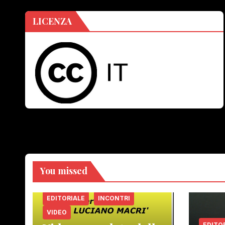
LICENZA
You missed
EDITORIALE
INCONTRI
VIDEO
EDITO