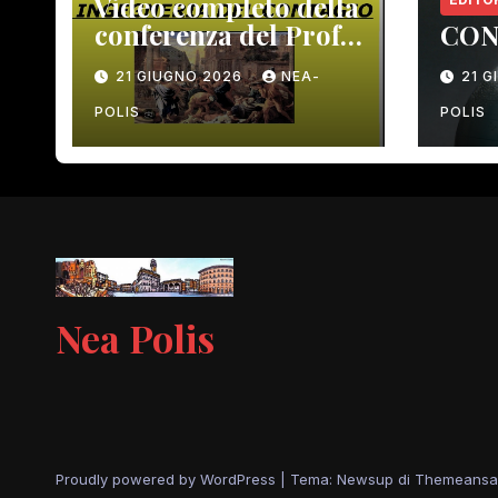
Video completo della
conferenza del Prof.
CON
Macrì del 12 giugno
21 GIUGNO 2026
NEA-
21 
scorso
POLIS
POLIS
Nea Polis
Proudly powered by WordPress
|
Tema: Newsup di
Themeansa