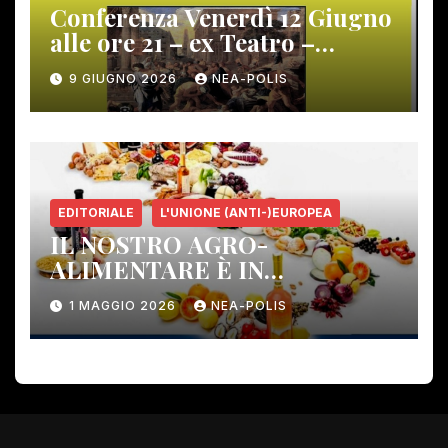
Conferenza Venerdì 12 Giugno
alle ore 21 – ex Teatro –
Gambassi Terme –
9 GIUGNO 2026
NEA-POLIS
EDITORIALE
L'UNIONE (ANTI-)EUROPEA
IL NOSTRO AGRO-
ALIMENTARE È IN
PERICOLO!
1 MAGGIO 2026
NEA-POLIS