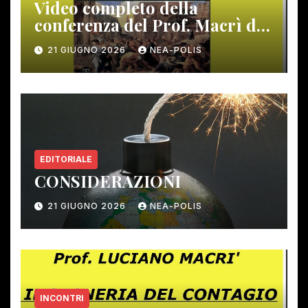
Video completo della
conferenza del Prof. Macrì del
12 giugno scorso
21 GIUGNO 2026
NEA-POLIS
EDITORIALE
CONSIDERAZIONI
21 GIUGNO 2026
NEA-POLIS
INCONTRI