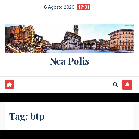
Salta
8 Agosto 2026
17:31
al
contenuto
Nea Polis
Tag:
btp