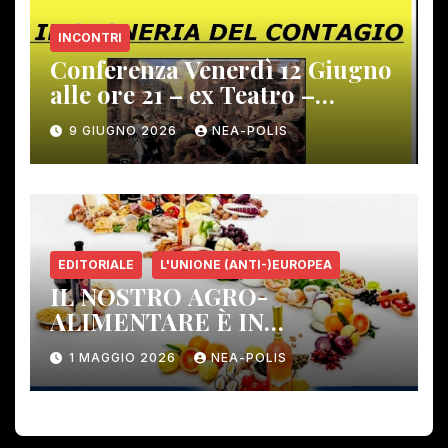
INCONTRI
Conferenza Venerdì 12 Giugno
alle ore 21 – ex Teatro –
Gambassi Terme –
9 GIUGNO 2026
NEA-POLIS
EDITORIALE
L'UNIONE (ANTI-)EUROPEA
IL NOSTRO AGRO-
ALIMENTARE È IN
PERICOLO!
1 MAGGIO 2026
NEA-POLIS