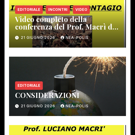
EDITORIALE
INCONTRI
VIDEO
Video completo della
conferenza del Prof. Macrì del
12 giugno scorso
21 GIUGNO 2026
NEA-POLIS
EDITORIALE
CONSIDERAZIONI
21 GIUGNO 2026
NEA-POLIS