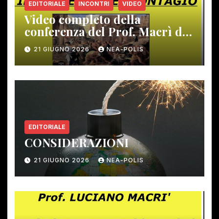
EDITORIALE
INCONTRI
VIDEO
Video completo della
conferenza del Prof. Macrì del
12 giugno scorso
21 GIUGNO 2026
NEA-POLIS
EDITORIALE
CONSIDERAZIONI
21 GIUGNO 2026
NEA-POLIS