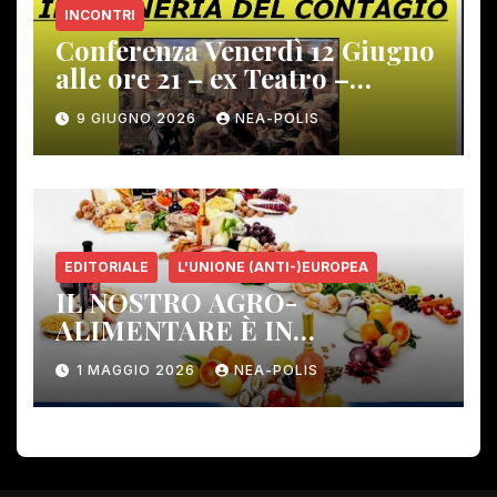
INCONTRI
Conferenza Venerdì 12 Giugno
alle ore 21 – ex Teatro –
Gambassi Terme –
9 GIUGNO 2026
NEA-POLIS
EDITORIALE
L'UNIONE (ANTI-)EUROPEA
IL NOSTRO AGRO-
ALIMENTARE È IN
PERICOLO!
1 MAGGIO 2026
NEA-POLIS