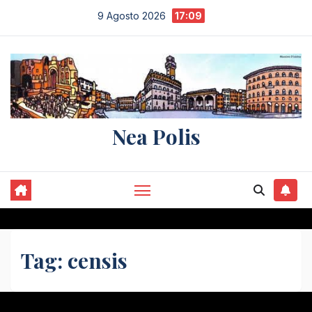
Salta
9 Agosto 2026
17:09
al
contenuto
Nea Polis
Tag:
censis