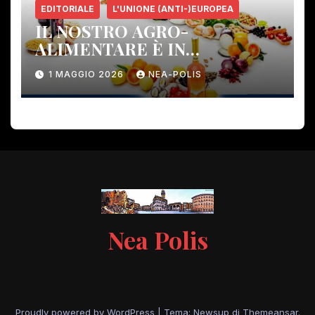
EDITORIALE
L'UNIONE (ANTI-)EUROPEA
IL NOSTRO AGRO-
ALIMENTARE È IN
PERICOLO!
1 MAGGIO 2026
NEA-POLIS
Nea Polis
Proudly powered by WordPress
|
Tema: Newsup di
Themeansar
.