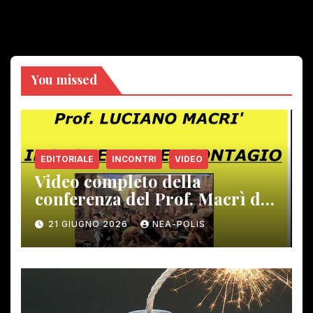
You missed
EDITORIALE
INCONTRI
VIDEO
Video completo della
conferenza del Prof. Macrì del
12 giugno scorso
21 GIUGNO 2026
NEA-POLIS