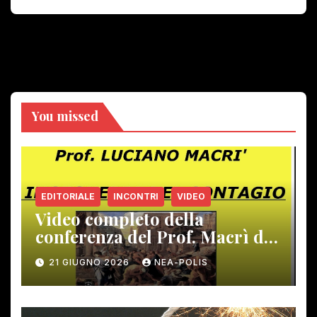
You missed
EDITORIALE
INCONTRI
VIDEO
Video completo della
conferenza del Prof. Macrì del
12 giugno scorso
21 GIUGNO 2026
NEA-POLIS