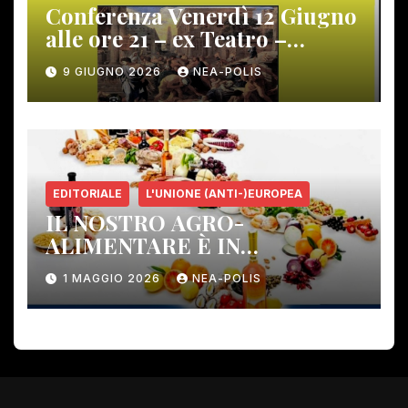
Conferenza Venerdì 12 Giugno
alle ore 21 – ex Teatro –
Gambassi Terme –
9 GIUGNO 2026
NEA-POLIS
EDITORIALE
L'UNIONE (ANTI-)EUROPEA
IL NOSTRO AGRO-
ALIMENTARE È IN
PERICOLO!
1 MAGGIO 2026
NEA-POLIS