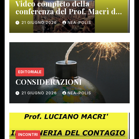
Video completo della
conferenza del Prof. Macrì del
12 giugno scorso
21 GIUGNO 2026
NEA-POLIS
EDITORIALE
CONSIDERAZIONI
21 GIUGNO 2026
NEA-POLIS
INCONTRI