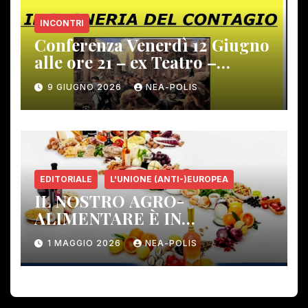
INCONTRI
Conferenza Venerdì 12 Giugno
alle ore 21 – ex Teatro –
Gambassi Terme –
9 GIUGNO 2026
NEA-POLIS
EDITORIALE
L'UNIONE (ANTI-)EUROPEA
IL NOSTRO AGRO-
ALIMENTARE È IN
PERICOLO!
1 MAGGIO 2026
NEA-POLIS