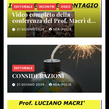
EDITORIALE
INCONTRI
VIDEO
Video completo della
conferenza del Prof. Macrì del
12 giugno scorso
21 GIUGNO 2026
NEA-POLIS
EDITORIALE
CONSIDERAZIONI
21 GIUGNO 2026
NEA-POLIS