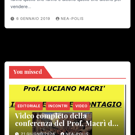
vendere…
6 GENNAIO 2019
NEA-POLIS
You missed
EDITORIALE
INCONTRI
VIDEO
Video completo della
conferenza del Prof. Macrì del
12 giugno scorso
21 GIUGNO 2026
NEA-POLIS