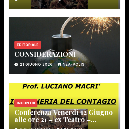
EDITORIALE
CONSIDERAZIONI
21 GIUGNO 2026
NEA-POLIS
INCONTRI
Conferenza Venerdì 12 Giugno
alle ore 21 – ex Teatro –
Gambassi Terme –