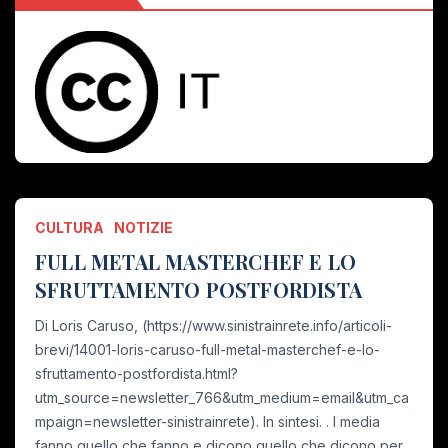
CULTURA
NOTIZIE
FULL METAL MASTERCHEF E LO
SFRUTTAMENTO POSTFORDISTA
Di Loris Caruso, (https://www.sinistrainrete.info/articoli-
brevi/14001-loris-caruso-full-metal-masterchef-e-lo-
sfruttamento-postfordista.html?
utm_source=newsletter_766&utm_medium=email&utm_ca
mpaign=newsletter-sinistrainrete). In sintesi. . I media
fanno quello che fanno e dicono quello che dicono per