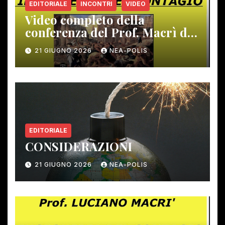
EDITORIALE
INCONTRI
VIDEO
Video completo della
conferenza del Prof. Macrì del
12 giugno scorso
21 GIUGNO 2026
NEA-POLIS
EDITORIALE
CONSIDERAZIONI
21 GIUGNO 2026
NEA-POLIS