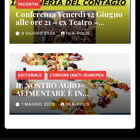
INCONTRI
Conferenza Venerdì 12 Giugno
alle ore 21 – ex Teatro –
Gambassi Terme –
9 GIUGNO 2026
NEA-POLIS
EDITORIALE
L'UNIONE (ANTI-)EUROPEA
IL NOSTRO AGRO-
ALIMENTARE È IN
PERICOLO!
1 MAGGIO 2026
NEA-POLIS