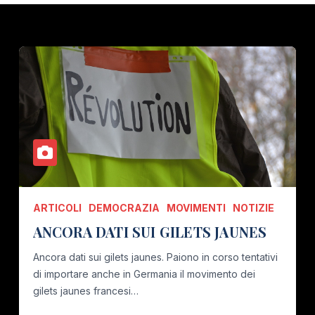
ARTICOLI
DEMOCRAZIA
MOVIMENTI
NOTIZIE
ANCORA DATI SUI GILETS JAUNES
Ancora dati sui gilets jaunes. Paiono in corso tentativi
di importare anche in Germania il movimento dei
gilets jaunes francesi…