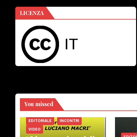
LICENZA
You missed
EDITORIALE
INCONTRI
VIDEO
EDITO