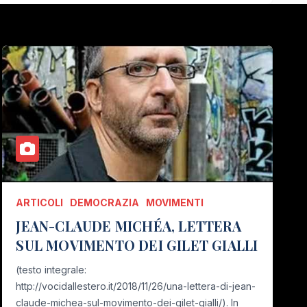
ARTICOLI
DEMOCRAZIA
MOVIMENTI
JEAN-CLAUDE MICHÉA, LETTERA
SUL MOVIMENTO DEI GILET GIALLI
(testo integrale:
http://vocidallestero.it/2018/11/26/una-lettera-di-jean-
claude-michea-sul-movimento-dei-gilet-gialli/). In