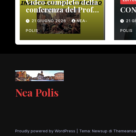
Video completo della
conferenza del Prof.
CON
Macrì del 12 giugno
21 GIUGNO 2026
NEA-
21 
scorso
POLIS
POLIS
Nea Polis
Proudly powered by WordPress
|
Tema: Newsup di
Themeansa