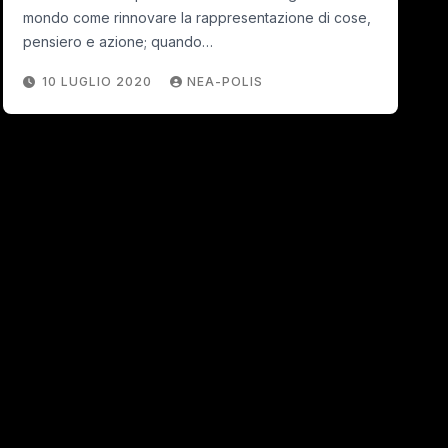
mondo come rinnovare la rappresentazione di cose,
pensiero e azione; quando…
10 LUGLIO 2020
NEA-POLIS