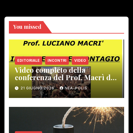
You missed
EDITORIALE
INCONTRI
VIDEO
Video completo della
conferenza del Prof. Macrì del
12 giugno scorso
21 GIUGNO 2026
NEA-POLIS