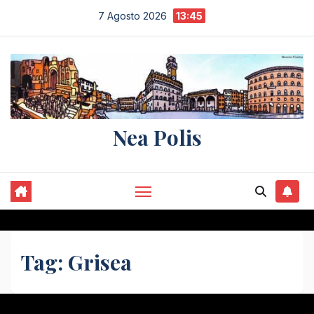
Salta
7 Agosto 2026
13:45
al
contenuto
Nea Polis
Tag:
Grisea