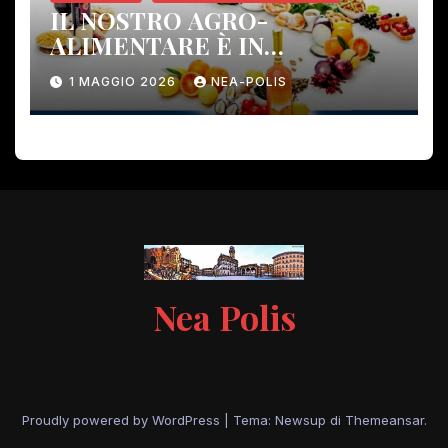
IL NOSTRO AGRO-
ALIMENTARE È IN
PERICOLO!
1 MAGGIO 2026
NEA-POLIS
Nea Polis
Proudly powered by WordPress
|
Tema: Newsup di
Themeansar
.