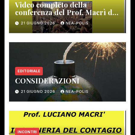
Video completo della
conferenza del Prof. Macrì del
12 giugno scorso
21 GIUGNO 2026
NEA-POLIS
EDITORIALE
CONSIDERAZIONI
21 GIUGNO 2026
NEA-POLIS
INCONTRI