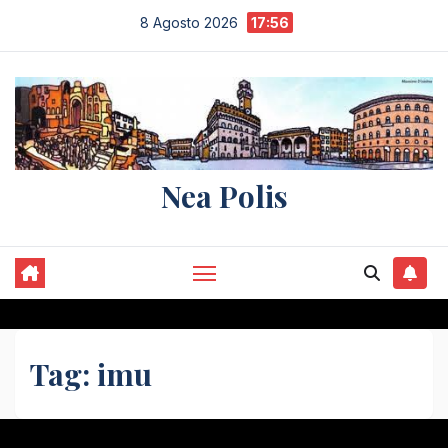
Salta
8 Agosto 2026
17:56
al
contenuto
Nea Polis
Tag:
imu