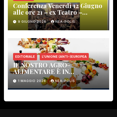
Conferenza Venerdì 12 Giugno
alle ore 21 – ex Teatro –
Gambassi Terme –
9 GIUGNO 2026
NEA-POLIS
EDITORIALE
L'UNIONE (ANTI-)EUROPEA
IL NOSTRO AGRO-
ALIMENTARE È IN
PERICOLO!
1 MAGGIO 2026
NEA-POLIS