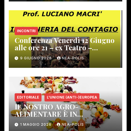
INCONTRI
Conferenza Venerdì 12 Giugno
alle ore 21 – ex Teatro –
Gambassi Terme –
9 GIUGNO 2026
NEA-POLIS
EDITORIALE
L'UNIONE (ANTI-)EUROPEA
IL NOSTRO AGRO-
ALIMENTARE È IN
PERICOLO!
1 MAGGIO 2026
NEA-POLIS