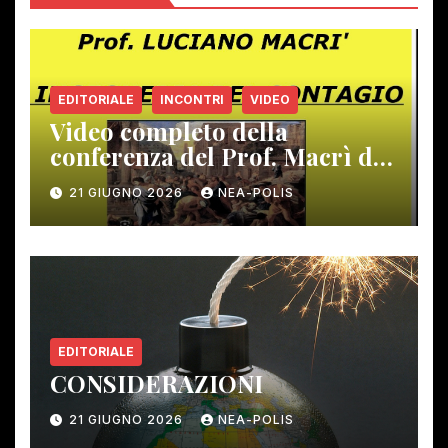
EDITORIALE
INCONTRI
VIDEO
Video completo della
conferenza del Prof. Macrì del
12 giugno scorso
21 GIUGNO 2026
NEA-POLIS
EDITORIALE
CONSIDERAZIONI
21 GIUGNO 2026
NEA-POLIS