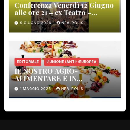
Conferenza Venerdì 12 Giugno
alle ore 21 – ex Teatro –
Gambassi Terme –
9 GIUGNO 2026
NEA-POLIS
EDITORIALE
L'UNIONE (ANTI-)EUROPEA
IL NOSTRO AGRO-
ALIMENTARE È IN
PERICOLO!
1 MAGGIO 2026
NEA-POLIS