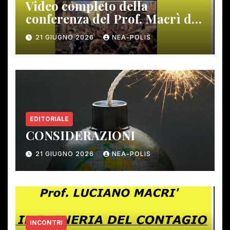
Video completo della
conferenza del Prof. Macrì del
12 giugno scorso
21 GIUGNO 2026
NEA-POLIS
EDITORIALE
CONSIDERAZIONI
21 GIUGNO 2026
NEA-POLIS
INCONTRI