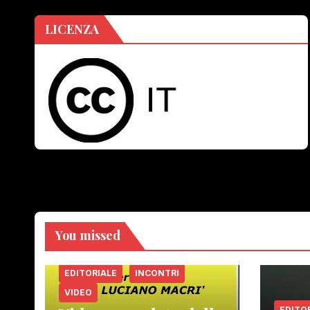
LICENZA
You missed
EDITORIALE
INCONTRI
VIDEO
EDITO