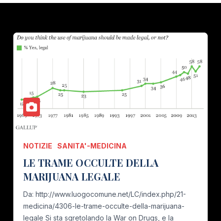
NOTIZIE
SANITA'-MEDICINA
LE TRAME OCCULTE DELLA
MARIJUANA LEGALE
Da: http://www.luogocomune.net/LC/index.php/21-
medicina/4306-le-trame-occulte-della-marijuana-
legale Si sta sgretolando la War on Drugs, e la