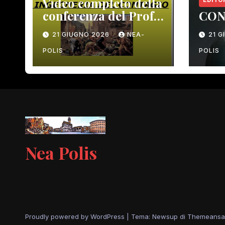
Video completo della
conferenza del Prof.
CON
Macrì del 12 giugno
21 GIUGNO 2026
NEA-
21 
scorso
POLIS
POLIS
Nea Polis
Proudly powered by WordPress
|
Tema: Newsup di
Themeansa