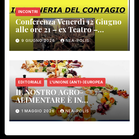
INCONTRI
Conferenza Venerdì 12 Giugno
alle ore 21 – ex Teatro –
Gambassi Terme –
9 GIUGNO 2026
NEA-POLIS
EDITORIALE
L'UNIONE (ANTI-)EUROPEA
IL NOSTRO AGRO-
ALIMENTARE È IN
PERICOLO!
1 MAGGIO 2026
NEA-POLIS