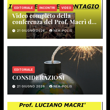
EDITORIALE
INCONTRI
VIDEO
Video completo della
conferenza del Prof. Macrì del
12 giugno scorso
21 GIUGNO 2026
NEA-POLIS
EDITORIALE
CONSIDERAZIONI
21 GIUGNO 2026
NEA-POLIS