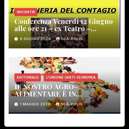
INCONTRI
Conferenza Venerdì 12 Giugno
alle ore 21 – ex Teatro –
Gambassi Terme –
9 GIUGNO 2026
NEA-POLIS
EDITORIALE
L'UNIONE (ANTI-)EUROPEA
IL NOSTRO AGRO-
ALIMENTARE È IN
PERICOLO!
1 MAGGIO 2026
NEA-POLIS