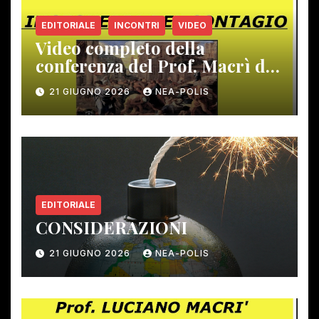
EDITORIALE
INCONTRI
VIDEO
Video completo della
conferenza del Prof. Macrì del
12 giugno scorso
21 GIUGNO 2026
NEA-POLIS
EDITORIALE
CONSIDERAZIONI
21 GIUGNO 2026
NEA-POLIS