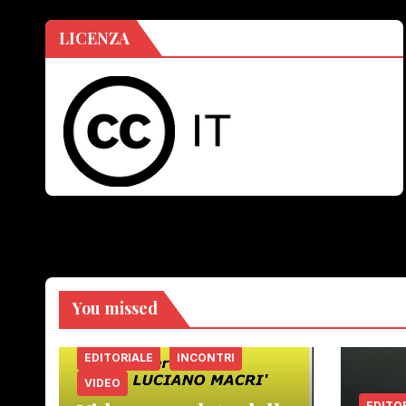
LICENZA
You missed
EDITORIALE
INCONTRI
VIDEO
EDITO