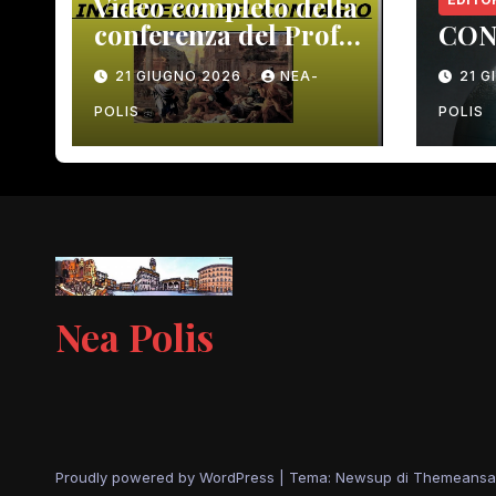
Video completo della
conferenza del Prof.
CON
Macrì del 12 giugno
21 GIUGNO 2026
NEA-
21 
scorso
POLIS
POLIS
Nea Polis
Proudly powered by WordPress
|
Tema: Newsup di
Themeansa