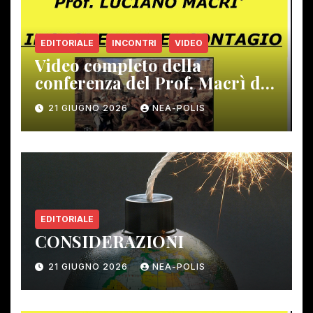
EDITORIALE
INCONTRI
VIDEO
Video completo della
conferenza del Prof. Macrì del
12 giugno scorso
21 GIUGNO 2026
NEA-POLIS
EDITORIALE
CONSIDERAZIONI
21 GIUGNO 2026
NEA-POLIS