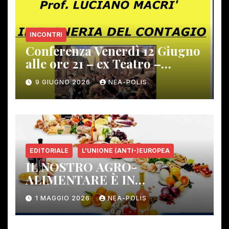
INCONTRI
Conferenza Venerdì 12 Giugno
alle ore 21 – ex Teatro –
Gambassi Terme –
9 GIUGNO 2026
NEA-POLIS
EDITORIALE
L'UNIONE (ANTI-)EUROPEA
IL NOSTRO AGRO-
ALIMENTARE È IN
PERICOLO!
1 MAGGIO 2026
NEA-POLIS