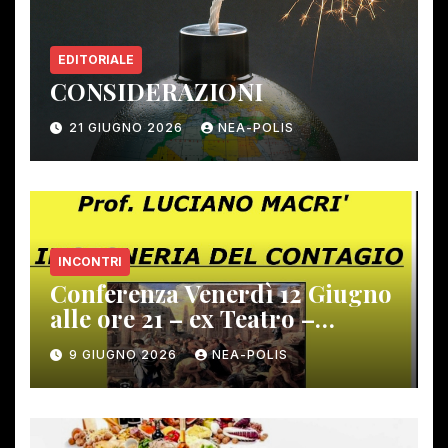
EDITORIALE
CONSIDERAZIONI
21 GIUGNO 2026
NEA-POLIS
INCONTRI
Conferenza Venerdì 12 Giugno
alle ore 21 – ex Teatro –
Gambassi Terme –
9 GIUGNO 2026
NEA-POLIS