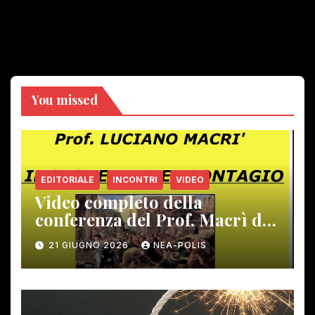
You missed
EDITORIALE
INCONTRI
VIDEO
Video completo della
conferenza del Prof. Macrì del
12 giugno scorso
21 GIUGNO 2026
NEA-POLIS