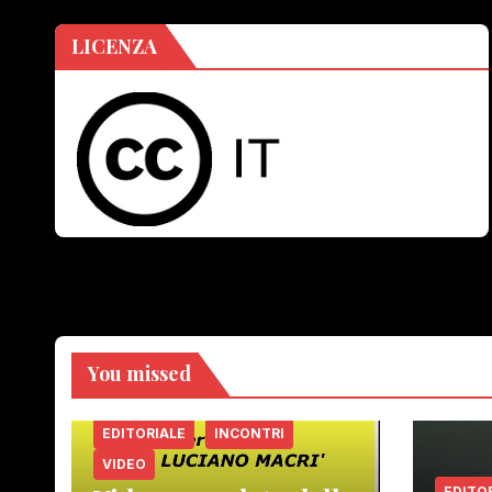
LICENZA
You missed
EDITORIALE
INCONTRI
VIDEO
EDITO