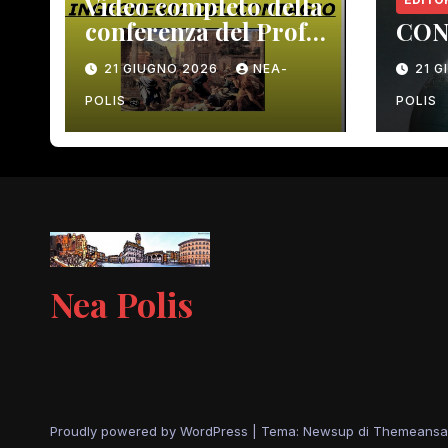
Video completo della
conferenza del Prof.
CON
Macrì del 12 giugno
21 GIUGNO 2026
NEA-
21 
scorso
POLIS
POLIS
Nea Polis
Proudly powered by WordPress
|
Tema: Newsup di
Themeansa