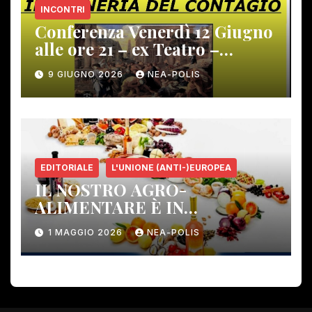
INCONTRI
Conferenza Venerdì 12 Giugno
alle ore 21 – ex Teatro –
Gambassi Terme –
9 GIUGNO 2026
NEA-POLIS
EDITORIALE
L'UNIONE (ANTI-)EUROPEA
IL NOSTRO AGRO-
ALIMENTARE È IN
PERICOLO!
1 MAGGIO 2026
NEA-POLIS