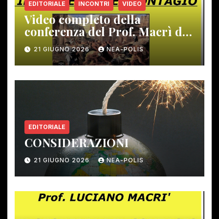
EDITORIALE
INCONTRI
VIDEO
Video completo della
conferenza del Prof. Macrì del
12 giugno scorso
21 GIUGNO 2026
NEA-POLIS
EDITORIALE
CONSIDERAZIONI
21 GIUGNO 2026
NEA-POLIS