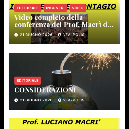
EDITORIALE
INCONTRI
VIDEO
Video completo della
conferenza del Prof. Macrì del
12 giugno scorso
21 GIUGNO 2026
NEA-POLIS
EDITORIALE
CONSIDERAZIONI
21 GIUGNO 2026
NEA-POLIS