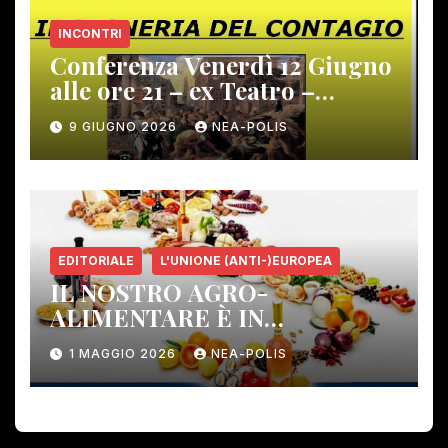
INCONTRI
Conferenza Venerdì 12 Giugno
alle ore 21 – ex Teatro –
Gambassi Terme –
9 GIUGNO 2026
NEA-POLIS
EDITORIALE
L'UNIONE (ANTI-)EUROPEA
IL NOSTRO AGRO-
ALIMENTARE È IN
PERICOLO!
1 MAGGIO 2026
NEA-POLIS