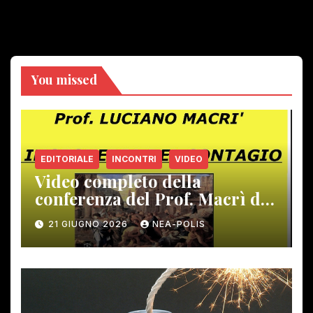
You missed
EDITORIALE
INCONTRI
VIDEO
Video completo della
conferenza del Prof. Macrì del
12 giugno scorso
21 GIUGNO 2026
NEA-POLIS