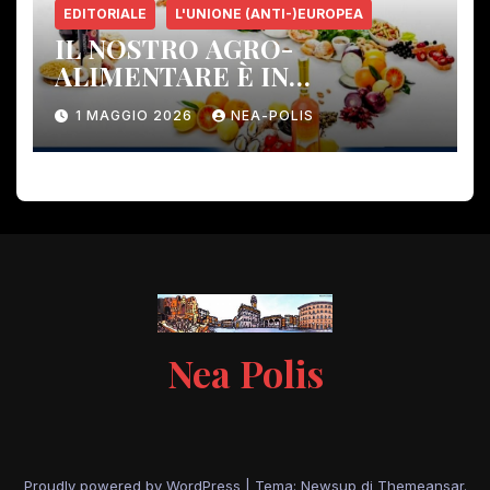
EDITORIALE
L'UNIONE (ANTI-)EUROPEA
IL NOSTRO AGRO-
ALIMENTARE È IN
PERICOLO!
1 MAGGIO 2026
NEA-POLIS
Nea Polis
Proudly powered by WordPress
|
Tema: Newsup di
Themeansar
.