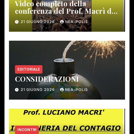
Video completo della
conferenza del Prof. Macrì del
12 giugno scorso
21 GIUGNO 2026
NEA-POLIS
EDITORIALE
CONSIDERAZIONI
21 GIUGNO 2026
NEA-POLIS
INCONTRI