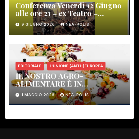
Conferenza Venerdì 12 Giugno
alle ore 21 – ex Teatro –
Gambassi Terme –
9 GIUGNO 2026
NEA-POLIS
EDITORIALE
L'UNIONE (ANTI-)EUROPEA
IL NOSTRO AGRO-
ALIMENTARE È IN
PERICOLO!
1 MAGGIO 2026
NEA-POLIS