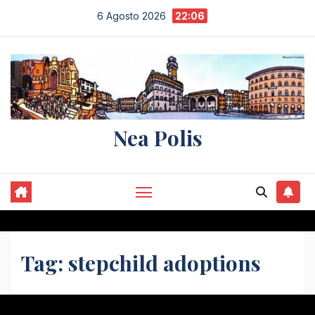
Salta
6 Agosto 2026
22:06
al
contenuto
Nea Polis
Tag:
stepchild adoptions