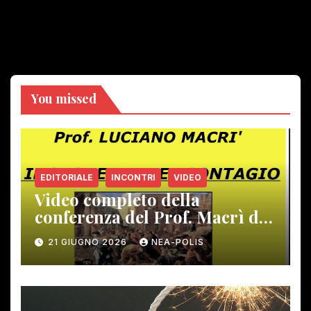
You missed
EDITORIALE
INCONTRI
VIDEO
Video completo della
conferenza del Prof. Macrì del
12 giugno scorso
21 GIUGNO 2026
NEA-POLIS