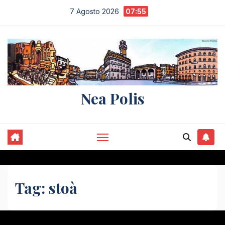
Salta
7 Agosto 2026
07:55
al
contenuto
Nea Polis
Tag:
stoà