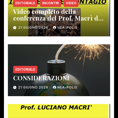
EDITORIALE
INCONTRI
VIDEO
Video completo della
conferenza del Prof. Macrì del
12 giugno scorso
21 GIUGNO 2026
NEA-POLIS
EDITORIALE
CONSIDERAZIONI
21 GIUGNO 2026
NEA-POLIS