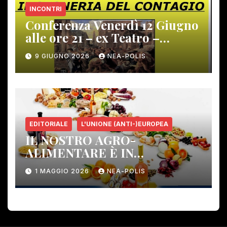
INCONTRI
Conferenza Venerdì 12 Giugno
alle ore 21 – ex Teatro –
Gambassi Terme –
9 GIUGNO 2026
NEA-POLIS
EDITORIALE
L'UNIONE (ANTI-)EUROPEA
IL NOSTRO AGRO-
ALIMENTARE È IN
PERICOLO!
1 MAGGIO 2026
NEA-POLIS