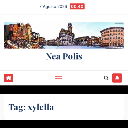
Salta
7 Agosto 2026
00:40
al
contenuto
Nea Polis
Tag:
xylella