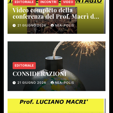
EDITORIALE
INCONTRI
VIDEO
Video completo della
conferenza del Prof. Macrì del
12 giugno scorso
21 GIUGNO 2026
NEA-POLIS
EDITORIALE
CONSIDERAZIONI
21 GIUGNO 2026
NEA-POLIS