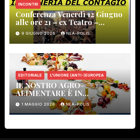
INCONTRI
Conferenza Venerdì 12 Giugno
alle ore 21 – ex Teatro –
Gambassi Terme –
9 GIUGNO 2026
NEA-POLIS
EDITORIALE
L'UNIONE (ANTI-)EUROPEA
IL NOSTRO AGRO-
ALIMENTARE È IN
PERICOLO!
1 MAGGIO 2026
NEA-POLIS