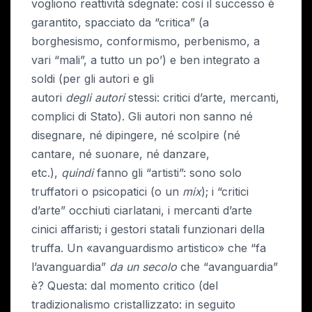
vogliono reattività sdegnate: cosí il successo è
garantito, spacciato da “critica” (a
borghesismo, conformismo, perbenismo, a
vari “mali”, a tutto un po’) e ben integrato a
soldi (per gli autori e gli
autori
degli
autori
stessi: critici d’arte, mercanti,
complici di Stato). Gli autori non sanno né
disegnare, né dipingere, né scolpire (né
cantare, né suonare, né danzare,
etc.),
quindi
fanno gli “artisti”: sono solo
truffatori o psicopatici (o un
mix
); i “critici
d’arte” occhiuti ciarlatani, i mercanti d’arte
cinici affaristi; i gestori statali funzionari della
truffa. Un «avanguardismo artistico» che “fa
l’avanguardia”
da un secolo
che “avanguardia”
è? Questa: dal momento critico (del
tradizionalismo cristallizzato: in seguito