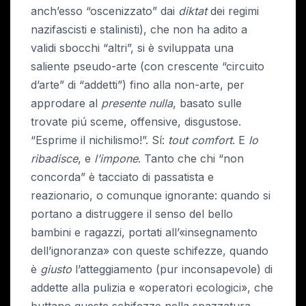
anch’esso “oscenizzato” dai
diktat
dei regimi
nazifascisti e stalinisti), che non ha adito a
validi sbocchi “altri”, si è sviluppata una
saliente pseudo-arte (con crescente “circuito
d’arte” di “addetti”) fino alla non-arte, per
approdare al
presente
nulla
, basato sulle
trovate piú sceme, offensive, disgustose.
“Esprime il nichilismo!”. Sí:
tout comfort
. E
lo
ribadisce
, e
l’impone
. Tanto che chi “non
concorda” è tacciato di passatista e
reazionario, o comunque ignorante: quando si
portano a distruggere il senso del bello
bambini e ragazzi, portati all’«insegnamento
dell’ignoranza» con queste schifezze, quando
è
giusto
l’atteggiamento (pur inconsapevole) di
addette alla pulizia e «operatori ecologici», che