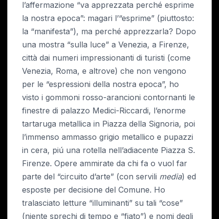
l’affermazione “va apprezzata perché esprime
la nostra epoca”: magari l’“esprime” (piuttosto:
la “manifesta”), ma perché apprezzarla? Dopo
una mostra “sulla luce” a Venezia, a Firenze,
città dai numeri impressionanti di turisti (come
Venezia, Roma, e altrove) che non vengono
per le “espressioni della nostra epoca”, ho
visto i gommoni rosso-arancioni contornanti le
finestre di palazzo Medici-Riccardi, l’enorme
tartaruga metallica in Piazza della Signoria, poi
l’immenso ammasso grigio metallico e pupazzi
in cera, piú una rotella nell’adiacente Piazza S.
Firenze. Opere ammirate da chi fa o vuol far
parte del “circuito d’arte” (con servili
media
) ed
esposte per decisione del Comune. Ho
tralasciato letture “illuminanti” su tali “cose”
(niente sprechi di tempo e “fiato”) e nomi degli