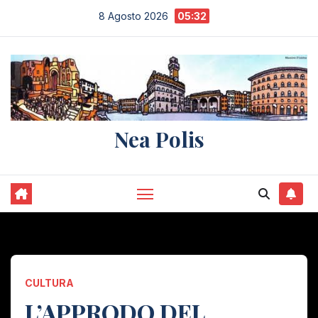
Salta
8 Agosto 2026
05:32
al
contenuto
Nea Polis
CULTURA
L’APPRODO DEL