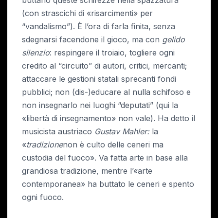
buttano queste schifezze nella spazzatura
(con strascichi di «risarcimenti» per
“vandalismo”). È l’ora di farla finita, senza
sdegnarsi facendone il gioco, ma con
gelido
silenzio
: respingere il troiaio, togliere ogni
credito al “circuito” di autori, critici, mercanti;
attaccare le gestioni statali sprecanti fondi
pubblici; non (dis-)educare al nulla schifoso e
non insegnarlo nei luoghi “deputati” (qui la
«libertà di insegnamento» non vale). Ha detto il
musicista austriaco
Gustav Mahler:
la
«
tradizione
non è culto delle ceneri ma
custodia del fuoco». Va fatta arte in base alla
grandiosa tradizione, mentre l’«arte
contemporanea» ha buttato le ceneri e spento
ogni fuoco.