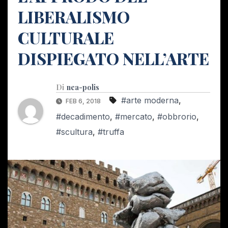
LIBERALISMO
CULTURALE
DISPIEGATO NELL’ARTE
Di
nea-polis
#arte moderna
,
FEB 6, 2018
#decadimento
,
#mercato
,
#obbrorio
,
#scultura
,
#truffa