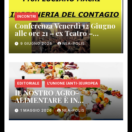
INCONTRI
Conferenza Venerdì 12 Giugno
alle ore 21 – ex Teatro –
Gambassi Terme –
9 GIUGNO 2026
NEA-POLIS
EDITORIALE
L'UNIONE (ANTI-)EUROPEA
IL NOSTRO AGRO-
ALIMENTARE È IN
PERICOLO!
1 MAGGIO 2026
NEA-POLIS