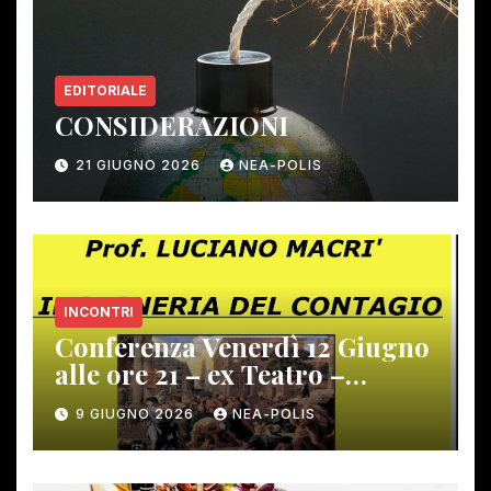
EDITORIALE
CONSIDERAZIONI
21 GIUGNO 2026
NEA-POLIS
INCONTRI
Conferenza Venerdì 12 Giugno
alle ore 21 – ex Teatro –
Gambassi Terme –
9 GIUGNO 2026
NEA-POLIS