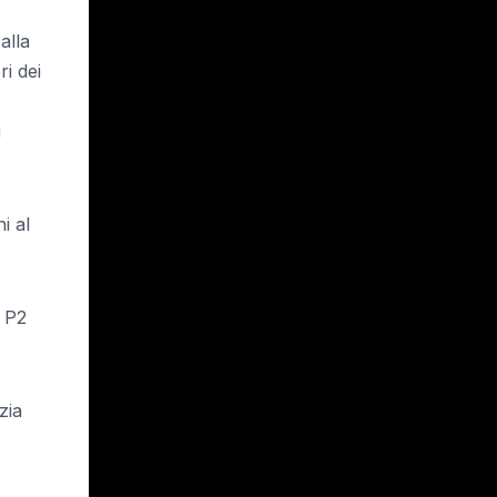
alla
i dei
i
i al
a P2
zia