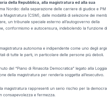
storia della Repubblica, alla magistratura ed alla sua
rma Nordio: dalla separazione delle carriere di giudice e PM 
lla Magistratura (CSM), dalle modalità di selezione dei membr
linare, un tribunale speciale esterno all’autogoverno della
ione, conformismo e autocensura, indebolendo la funzione d
a magistratura autonoma e indipendente come uno degli argin
li di tutte le parti, in particolare delle persone più deboli.
nuto del “Piano di Rinascita Democratica” legato alla Loggi
one della magistratura per renderla soggetta all’esecutivo.
lla magistratura rappresenti un serio rischio per la democra
con consapevolezza e fermezza.