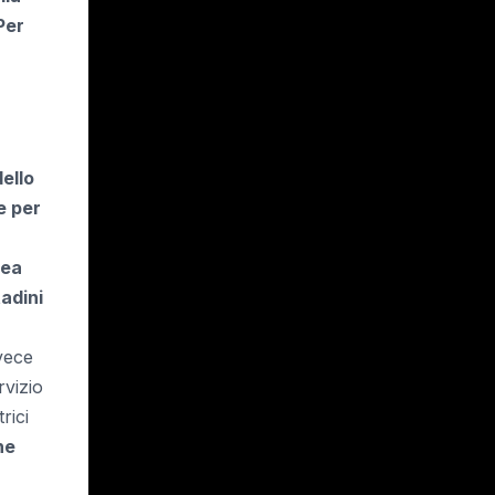
Per
dello
e per
lea
tadini
vece
rvizio
rici
he