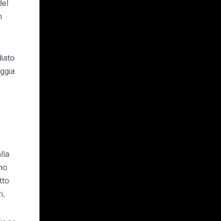
del
n
diato
ggia
lla
no
tto
i.