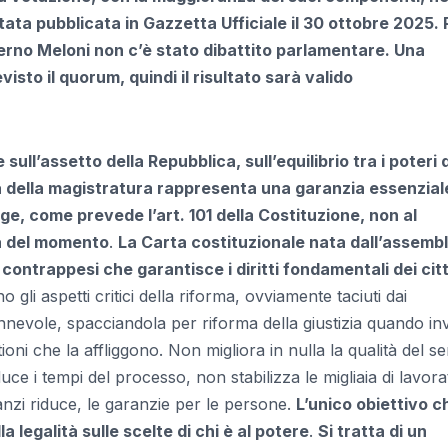
ata pubblicata in Gazzetta Ufficiale il 30 ottobre 2025. 
erno Meloni non c’è stato dibattito parlamentare. Una
visto il quorum, quindi il risultato sarà valido
ull’assetto della Repubblica, sull’equilibrio tra i poteri 
enza della magistratura rappresenta una garanzia essenzial
gge, come prevede l’art. 101 della Costituzione, non al
ca del momento
.
La Carta costituzionale nata dall’assemb
contrappesi che garantisce i diritti fondamentali dei cit
gli aspetti critici della riforma, ovviamente taciuti dai
evole, spacciandola per riforma della giustizia quando in
i che la affliggono. Non migliora in nulla la qualità del se
uce i tempi del processo, non stabilizza le migliaia di lavorat
anzi riduce, le garanzie per le persone.
L’unico obiettivo c
la legalità sulle scelte di chi è al potere
.
Si tratta di un