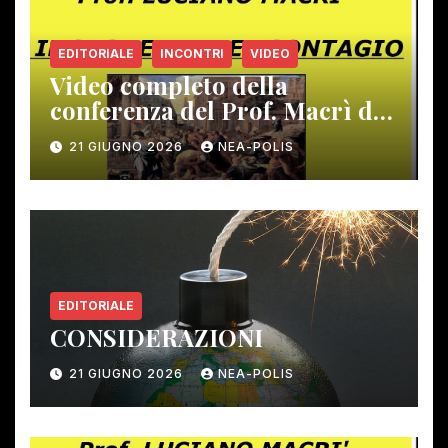
EDITORIALE
INCONTRI
VIDEO
Video completo della
conferenza del Prof. Macrì del
12 giugno scorso
21 GIUGNO 2026
NEA-POLIS
EDITORIALE
CONSIDERAZIONI
21 GIUGNO 2026
NEA-POLIS