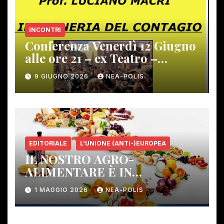
INCONTRI
Conferenza Venerdì 12 Giugno
alle ore 21 – ex Teatro –
Gambassi Terme –
9 GIUGNO 2026
NEA-POLIS
EDITORIALE
L'UNIONE (ANTI-)EUROPEA
IL NOSTRO AGRO-
ALIMENTARE È IN
PERICOLO!
1 MAGGIO 2026
NEA-POLIS