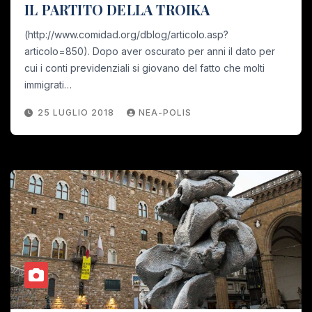
IL PARTITO DELLA TROIKA
(http://www.comidad.org/dblog/articolo.asp?
articolo=850). Dopo aver oscurato per anni il dato per
cui i conti previdenziali si giovano del fatto che molti
immigrati…
25 LUGLIO 2018
NEA-POLIS