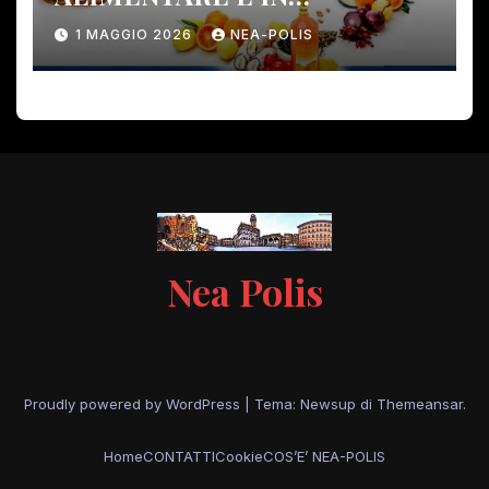
PERICOLO!
1 MAGGIO 2026
NEA-POLIS
Nea Polis
Proudly powered by WordPress
|
Tema: Newsup di
Themeansar
.
Home
CONTATTI
Cookie
COS’E’ NEA-POLIS