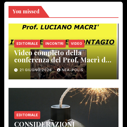
You missed
EDITORIALE
INCONTRI
VIDEO
Video completo della
conferenza del Prof. Macrì del
12 giugno scorso
21 GIUGNO 2026
NEA-POLIS
EDITORIALE
CONSIDERAZIONI