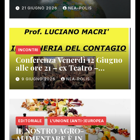
21 GIUGNO 2026
NEA-POLIS
INCONTRI
Conferenza Venerdì 12 Giugno
alle ore 21 – ex Teatro –
Gambassi Terme –
9 GIUGNO 2026
NEA-POLIS
EDITORIALE
L'UNIONE (ANTI-)EUROPEA
IL NOSTRO AGRO-
ALIMENTARE È IN