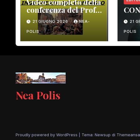
Video completo della
conferenza del Prof.
CON
Macrì del 12 giugno
21 GIUGNO 2026
NEA-
21 
scorso
POLIS
POLIS
Nea Polis
Proudly powered by WordPress
|
Tema: Newsup di
Themeansa