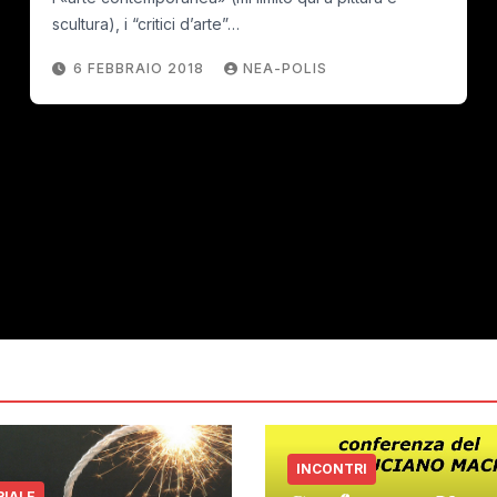
scultura), i “critici d’arte”…
6 FEBBRAIO 2018
NEA-POLIS
INCONTRI
RIALE