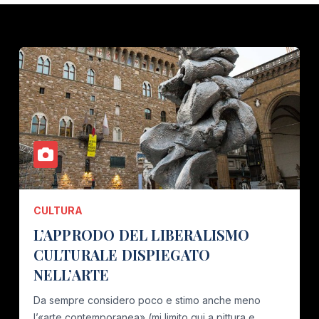
CULTURA
L’APPRODO DEL LIBERALISMO
CULTURALE DISPIEGATO
NELL’ARTE
Da sempre considero poco e stimo anche meno
l’«arte contemporanea» (mi limito qui a pittura e