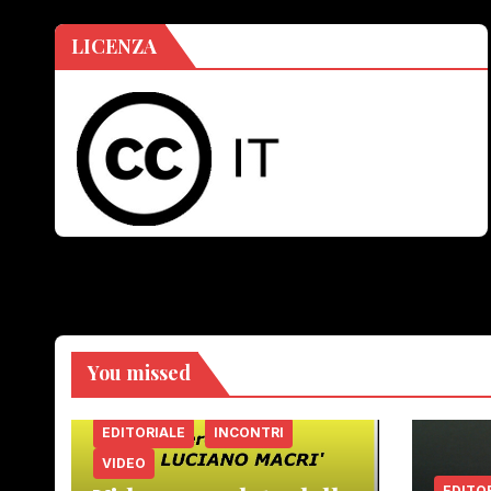
LICENZA
You missed
EDITORIALE
INCONTRI
VIDEO
EDITO