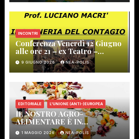
INCONTRI
Conferenza Venerdì 12 Giugno
alle ore 21 – ex Teatro –
Gambassi Terme –
9 GIUGNO 2026
NEA-POLIS
EDITORIALE
L'UNIONE (ANTI-)EUROPEA
IL NOSTRO AGRO-
ALIMENTARE È IN
PERICOLO!
1 MAGGIO 2026
NEA-POLIS