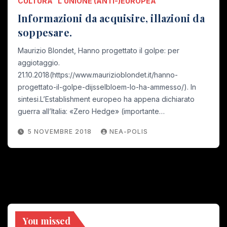
CULTURA
L'UNIONE (ANTI-)EUROPEA
Informazioni da acquisire, illazioni da
soppesare.
Maurizio Blondet, Hanno progettato il golpe: per
aggiotaggio.
21.10.2018(https://www.maurizioblondet.it/hanno-
progettato-il-golpe-dijsselbloem-lo-ha-ammesso/). In
sintesi.L’Establishment europeo ha appena dichiarato
guerra all’Italia: «Zero Hedge» (importante…
5 NOVEMBRE 2018
NEA-POLIS
You missed