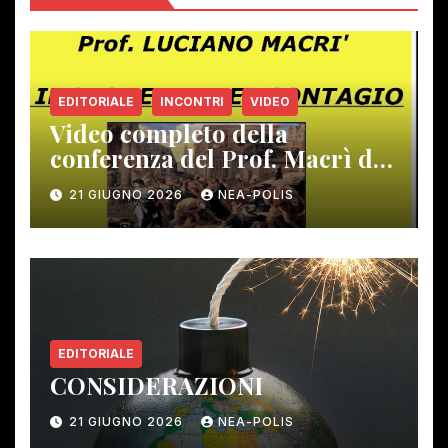
EDITORIALE
INCONTRI
VIDEO
Video completo della
conferenza del Prof. Macrì del
12 giugno scorso
21 GIUGNO 2026
NEA-POLIS
EDITORIALE
CONSIDERAZIONI
21 GIUGNO 2026
NEA-POLIS