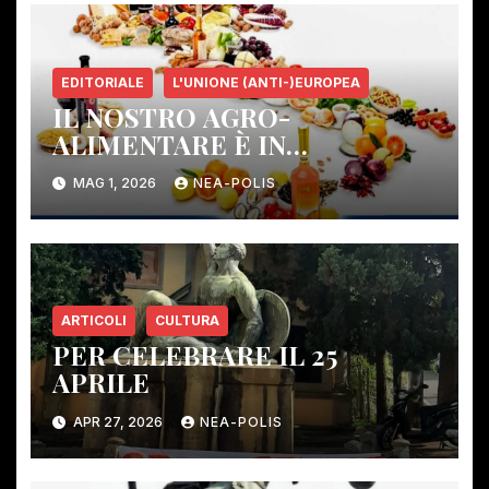
EDITORIALE
L'UNIONE (ANTI-)EUROPEA
IL NOSTRO AGRO-
ALIMENTARE È IN
PERICOLO!
MAG 1, 2026
NEA-POLIS
ARTICOLI
CULTURA
PER CELEBRARE IL 25
APRILE
APR 27, 2026
NEA-POLIS