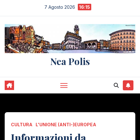
Salta
7 Agosto 2026
16:15
al
contenuto
Nea Polis
CULTURA
L'UNIONE (ANTI-)EUROPEA
Informazioni da