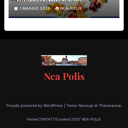
PERICOLO!
1 MAGGIO 2026
NEA-POLIS
Nea Polis
Proudly powered by WordPress
|
Tema: Newsup di
Themeansar
.
Home
CONTATTI
Cookie
COS’E’ NEA-POLIS