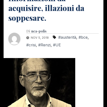
acquisire, illazioni da
soppesare.
Di
nea-polis
#austerità
,
#bce
,
NOV 5, 2018
#crisi
,
#Renzi
,
#UE