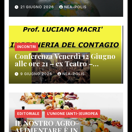
21 GIUGNO 2026
NEA-POLIS
INCONTRI
Conferenza Venerdì 12 Giugno
alle ore 21 – ex Teatro –
Gambassi Terme –
9 GIUGNO 2026
NEA-POLIS
EDITORIALE
L'UNIONE (ANTI-)EUROPEA
IL NOSTRO AGRO-
ALIMENTARE È IN