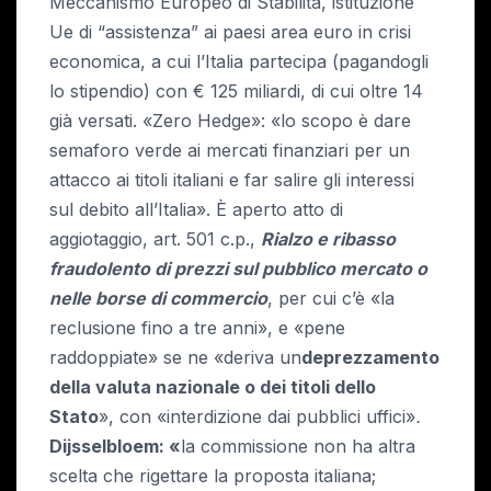
Meccanismo Europeo di Stabilità, istituzione
Ue di “assistenza” ai paesi area euro in crisi
economica, a cui l’Italia partecipa (pagandogli
lo stipendio) con € 125 miliardi, di cui oltre 14
già versati. «Zero Hedge»: «lo scopo è dare
semaforo verde ai mercati finanziari per un
attacco ai titoli italiani e far salire gli interessi
sul debito all’Italia». È aperto atto di
aggiotaggio, art. 501 c.p.,
Rialzo e ribasso
fraudolento di prezzi sul pubblico mercato o
nelle borse di commercio
, per cui c’è «la
reclusione fino a tre anni», e «pene
raddoppiate» se ne «deriva un
deprezzamento
della valuta nazionale o dei titoli dello
Stato
», con «interdizione dai pubblici uffici»
.
Dijsselbloem:
«
la commissione non ha altra
scelta che rigettare la proposta italiana;