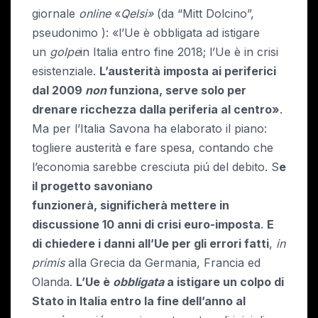
giornale
online
«
Qelsi»
(da “Mitt Dolcino”,
pseudonimo ): «l’Ue è obbligata ad istigare
un
golpe
in Italia entro fine 2018; l’Ue è in crisi
esistenziale.
L’austerità imposta ai periferici
dal 2009
non
funziona, serve
solo per
drenare ricchezza dalla periferia al centro»
.
Ma per l’Italia Savona ha elaborato il piano:
togliere austerità e fare spesa, contando che
l’economia sarebbe cresciuta piú del debito. S
e
il progetto savoniano
funzionerà,
significherà mettere in
discussione 10 anni di crisi euro-imposta
.
E
di chiedere i danni all’Ue per gli errori fatti
,
in
primis
alla Grecia da Germania, Francia ed
Olanda.
L’Ue è
obbligata
a istigare un colpo di
Stato in Italia entro la fine dell’anno al