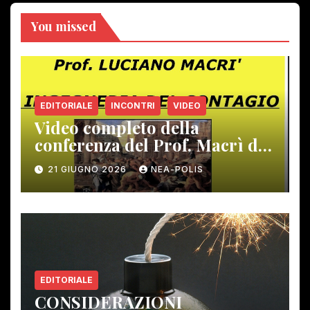
You missed
EDITORIALE
INCONTRI
VIDEO
Video completo della
conferenza del Prof. Macrì del
12 giugno scorso
21 GIUGNO 2026
NEA-POLIS
EDITORIALE
CONSIDERAZIONI