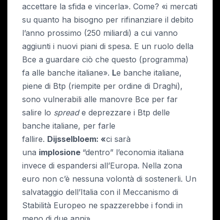
accettare la sfida e vincerla». Come? «i mercati
su quanto ha bisogno per rifinanziare il debito
l’anno prossimo (250 miliardi) a cui vanno
aggiunti i nuovi piani di spesa. E un ruolo della
Bce a guardare ciò che questo (programma)
fa alle banche italiane».
L
e banche italiane,
piene di Btp (riempite per ordine di Draghi),
sono vulnerabili alle manovre Bce per far
salire lo
spread
e deprezzare i Btp delle
banche italiane, per farle
fallire.
Dijsselbloem:
«
ci sarà
una
implosione
“dentro” l’economia italiana
invece di espandersi all’Europa. Nella zona
euro non c’è nessuna volontà di sostenerli. Un
salvataggio dell’Italia con il Meccanismo di
Stabilità Europeo ne spazzerebbe i fondi in
meno di due anni».