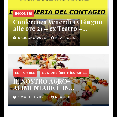
INCONTRI
Conferenza Venerdì 12 Giugno
alle ore 21 – ex Teatro –
Gambassi Terme –
9 GIUGNO 2026
NEA-POLIS
EDITORIALE
L'UNIONE (ANTI-)EUROPEA
IL NOSTRO AGRO-
ALIMENTARE È IN
PERICOLO!
1 MAGGIO 2026
NEA-POLIS