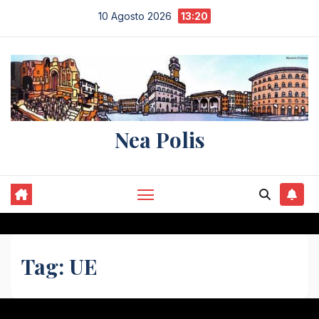
Salta
10 Agosto 2026
13:20
al
contenuto
Nea Polis
Tag:
UE