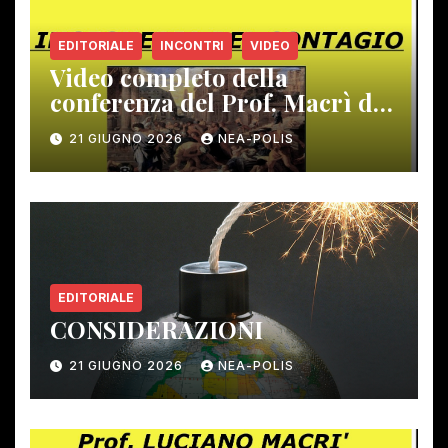
EDITORIALE
INCONTRI
VIDEO
Video completo della
conferenza del Prof. Macrì del
12 giugno scorso
21 GIUGNO 2026
NEA-POLIS
EDITORIALE
CONSIDERAZIONI
21 GIUGNO 2026
NEA-POLIS