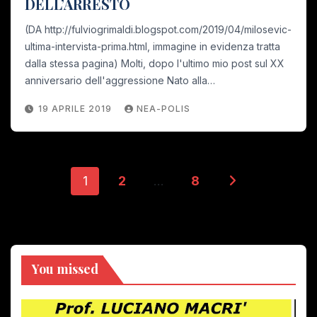
DELL’ARRESTO
(DA http://fulviogrimaldi.blogspot.com/2019/04/milosevic-
ultima-intervista-prima.html, immagine in evidenza tratta
dalla stessa pagina) Molti, dopo l'ultimo mio post sul XX
anniversario dell'aggressione Nato alla…
19 APRILE 2019
NEA-POLIS
Paginazione
1
2
…
8
degli
articoli
You missed